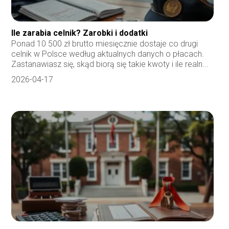
Ile zarabia celnik? Zarobki i dodatki
Ponad 10 500 zł brutto miesięcznie dostaje co drugi
celnik w Polsce według aktualnych danych o płacach.
Zastanawiasz się, skąd biorą się takie kwoty i ile realn...
2026-04-17