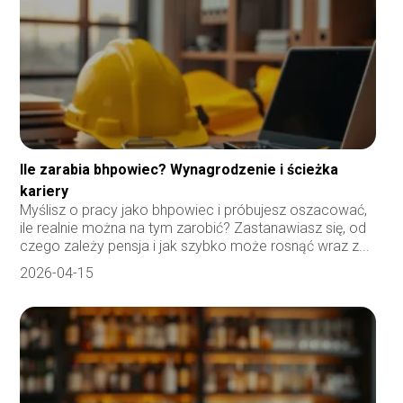
Ile zarabia bhpowiec? Wynagrodzenie i ścieżka
kariery
Myślisz o pracy jako bhpowiec i próbujesz oszacować,
ile realnie można na tym zarobić? Zastanawiasz się, od
czego zależy pensja i jak szybko może rosnąć wraz z...
2026-04-15