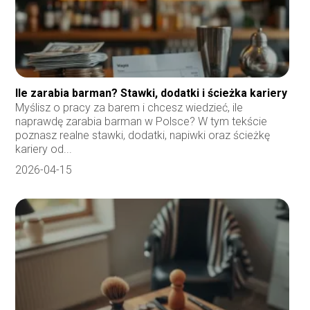
Ile zarabia barman? Stawki, dodatki i ścieżka kariery
Myślisz o pracy za barem i chcesz wiedzieć, ile
naprawdę zarabia barman w Polsce? W tym tekście
poznasz realne stawki, dodatki, napiwki oraz ścieżkę
kariery od...
2026-04-15