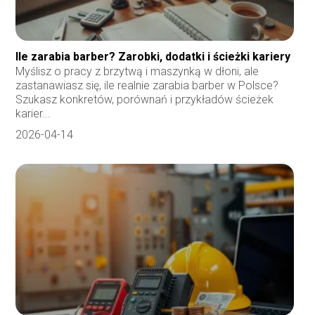
Ile zarabia barber? Zarobki, dodatki i ścieżki kariery
Myślisz o pracy z brzytwą i maszynką w dłoni, ale
zastanawiasz się, ile realnie zarabia barber w Polsce?
Szukasz konkretów, porównań i przykładów ścieżek
karier...
2026-04-14