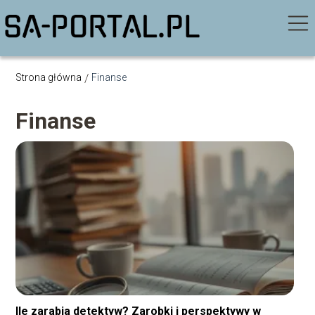
Strona główna
/
Finanse
Finanse
Ile zarabia detektyw? Zarobki i perspektywy w