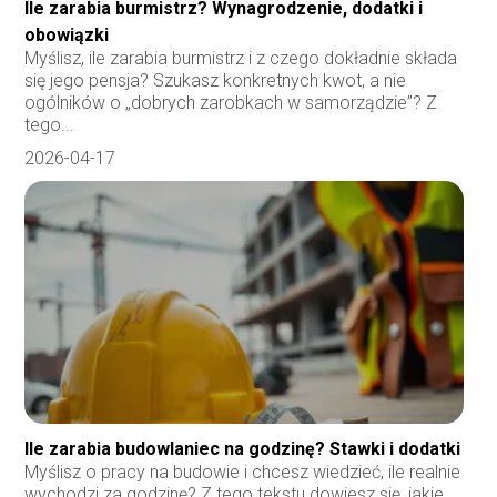
Ile zarabia burmistrz? Wynagrodzenie, dodatki i
obowiązki
Myślisz, ile zarabia burmistrz i z czego dokładnie składa
się jego pensja? Szukasz konkretnych kwot, a nie
ogólników o „dobrych zarobkach w samorządzie”? Z
tego...
2026-04-17
Ile zarabia budowlaniec na godzinę? Stawki i dodatki
Myślisz o pracy na budowie i chcesz wiedzieć, ile realnie
wychodzi za godzinę? Z tego tekstu dowiesz się, jakie