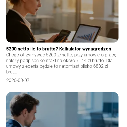
5200 netto ile to brutto? Kalkulator wynagrodzeń
Chcąc otrzymywać 5200 zł netto, przy umowie o pracę
należy podpisać kontrakt na około 7144 zł brutto. Dla
umowy zlecenia będzie to natomiast blisko 6882 zł
brut...
2026-08-07