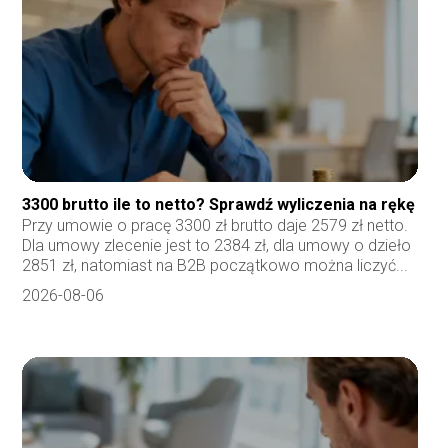
3300 brutto ile to netto? Sprawdź wyliczenia na rękę
Przy umowie o pracę 3300 zł brutto daje 2579 zł netto.
Dla umowy zlecenie jest to 2384 zł, dla umowy o dzieło
2851 zł, natomiast na B2B początkowo można liczyć...
2026-08-06