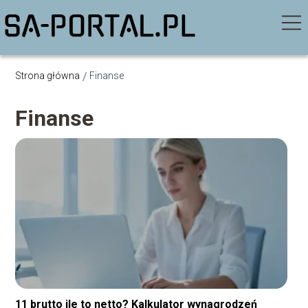
Strona główna
/
Finanse
Finanse
11 brutto ile to netto? Kalkulator wynagrodzeń