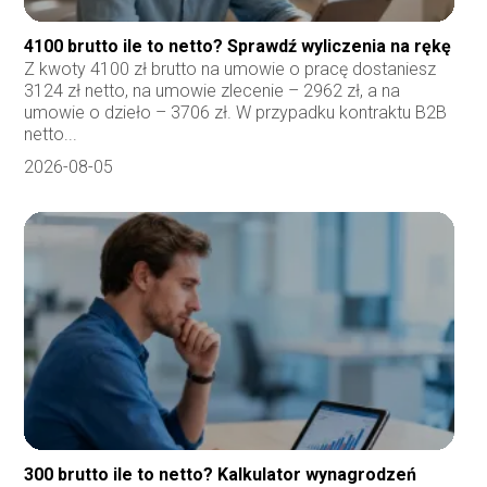
4100 brutto ile to netto? Sprawdź wyliczenia na rękę
Z kwoty 4100 zł brutto na umowie o pracę dostaniesz
3124 zł netto, na umowie zlecenie – 2962 zł, a na
umowie o dzieło – 3706 zł. W przypadku kontraktu B2B
netto...
2026-08-05
300 brutto ile to netto? Kalkulator wynagrodzeń