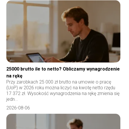
25000 brutto ile to netto? Obliczamy wynagrodzenie
na rękę
Przy zarobkach 25 000 zł brutto na umowie o pracę
(UoP) w 2026 roku można liczyć na kwotę netto rzędu
17 372 zł. Wysokość wynagrodzenia na rękę zmienia się
jedn...
2026-08-06