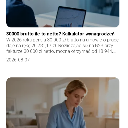
30000 brutto ile to netto? Kalkulator wynagrodzeń
W 2026 roku pensja 30 000 zł brutto na umowie o pracę
daje na rękę 20 781,17 zł. Rozliczając się na B2B przy
fakturze 30 000 zł netto, można otrzymać od 18 944,...
2026-08-07