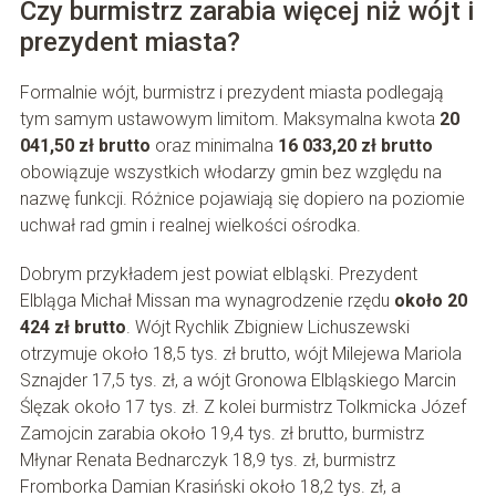
Czy burmistrz zarabia więcej niż wójt i
prezydent miasta?
Formalnie wójt, burmistrz i prezydent miasta podlegają
tym samym ustawowym limitom. Maksymalna kwota
20
041,50 zł brutto
oraz minimalna
16 033,20 zł brutto
obowiązuje wszystkich włodarzy gmin bez względu na
nazwę funkcji. Różnice pojawiają się dopiero na poziomie
uchwał rad gmin i realnej wielkości ośrodka.
Dobrym przykładem jest powiat elbląski. Prezydent
Elbląga Michał Missan ma wynagrodzenie rzędu
około 20
424 zł brutto
. Wójt Rychlik Zbigniew Lichuszewski
otrzymuje około 18,5 tys. zł brutto, wójt Milejewa Mariola
Sznajder 17,5 tys. zł, a wójt Gronowa Elbląskiego Marcin
Ślęzak około 17 tys. zł. Z kolei burmistrz Tolkmicka Józef
Zamojcin zarabia około 19,4 tys. zł brutto, burmistrz
Młynar Renata Bednarczyk 18,9 tys. zł, burmistrz
Fromborka Damian Krasiński około 18,2 tys. zł, a