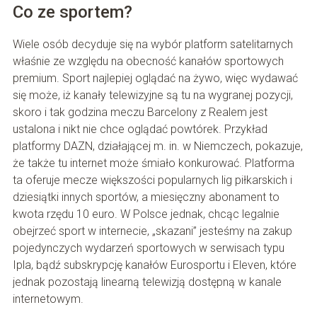
Co ze sportem?
Wiele osób decyduje się na wybór platform satelitarnych
właśnie ze względu na obecność kanałów sportowych
premium. Sport najlepiej oglądać na żywo, więc wydawać
się może, iż kanały telewizyjne są tu na wygranej pozycji,
skoro i tak godzina meczu Barcelony z Realem jest
ustalona i nikt nie chce oglądać powtórek. Przykład
platformy DAZN, działającej m. in. w Niemczech, pokazuje,
że także tu internet może śmiało konkurować. Platforma
ta oferuje mecze większości popularnych lig piłkarskich i
dziesiątki innych sportów, a miesięczny abonament to
kwota rzędu 10 euro. W Polsce jednak, chcąc legalnie
obejrzeć sport w internecie, „skazani” jesteśmy na zakup
pojedynczych wydarzeń sportowych w serwisach typu
Ipla, bądź subskrypcję kanałów Eurosportu i Eleven, które
jednak pozostają linearną telewizją dostępną w kanale
internetowym.