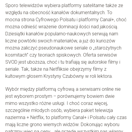
Sporo telewidzów wybiera platformy satelitarne także ze
względu na obecność kanałów dokumentalnych. To
mocna strona Cyfrowego Polsatu i platformy Canal+, choć
można odnieść wrażenie dominacji ilości nad jakością.
Dziesiątki kanałów popularno-naukowych serwują nam
liczne powtórki swoich materiałów, a już do kuriozów
można zaliczyć pseudonaukowe seriale o „starożytnych
kosmitach” czy teoriach spiskowych. Oferta serwisów
SVOD jest uboższa, choć i tu trafiają się autorskie filmy i
seriale. Tak, także na Netfliksie obejrzymy filmy z
kultowym głosem Krystyny Czubówny w roli lektora.
Wybór między platformą cyfrową a serwisami online nie
jest wyborem prostym – porównujemy bowiem dwie
mimo wszystko różne usługi. I choć coraz więcej,
szczególnie młodych osób, wybiera pakiet telewizja
naziemna + Netflix, to platformy Canal+ i Polsatu cały czas
mają liczne grono wiernych widzów. Dokonując wyboru
patrzmy więc na ceny… ale przede wszystkim nas własny