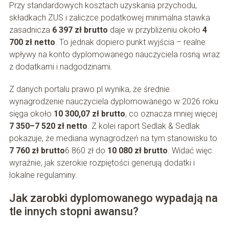
Przy standardowych kosztach uzyskania przychodu,
składkach ZUS i zaliczce podatkowej minimalna stawka
zasadnicza
6 397 zł brutto
daje w przybliżeniu około
4
700 zł netto
. To jednak dopiero punkt wyjścia – realne
wpływy na konto dyplomowanego nauczyciela rosną wraz
z dodatkami i nadgodzinami.
Z danych portalu prawo.pl wynika, że średnie
wynagrodzenie nauczyciela dyplomowanego w 2026 roku
sięga około
10 300,07 zł brutto
, co oznacza mniej więcej
7 350–7 520 zł netto
. Z kolei raport Sedlak & Sedlak
pokazuje, że mediana wynagrodzeń na tym stanowisku to
7 760 zł brutto
6 860 zł do
10 080 zł brutto
. Widać więc
wyraźnie, jak szerokie rozpiętości generują dodatki i
lokalne regulaminy.
Jak zarobki dyplomowanego wypadają na
tle innych stopni awansu?