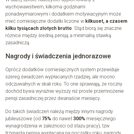
wychowawstwem, kilkoma godzinami
ponadwymiarowymi i dodatkiem motywacyjnym może
mieć comiesięczne dodatki liczone w
kilkuset, a czasem
kilku tysiącach złotych brutto
. Stąd biorą się znaczne
różnice między średnią pensją a minimalną stawką
zasadniczą.
Nagrody i świadczenia jednorazowe
Oprócz dodatków comiesięcznych system przewiduje
szereg świadczeń wypłacanych rzadziej, ale mocno
odczuwalnych w skali roku. To one sprawiają, że roczny
dochód bywa wyraźnie wyższy niż proste przemnożenie
pensji zasadniczej przez dwanaście miesięcy.
Do takich świadczeń należą między innymi nagrody
jubileuszowe (od
75%
do nawet
300%
miesięcznego
wynagrodzenia w zależności od stażu pracy), tzw.
trzynasta pensja wypłacana na początku roku, nagrody