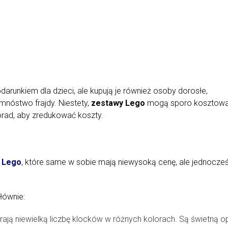
arunkiem dla dzieci, ale kupują je również osoby dorosłe,
nóstwo frajdy. Niestety,
zestawy Lego
mogą sporo kosztowa
orad, aby zredukować koszty.
 Lego
, które same w sobie mają niewysoką cenę, ale jednocześ
łównie:
ją niewielką liczbę klocków w różnych kolorach. Są świetną o