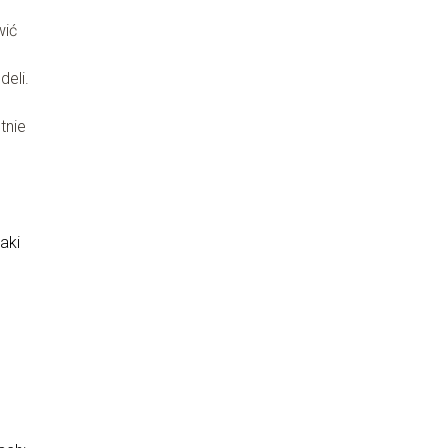
wić
eli.
tnie
aki