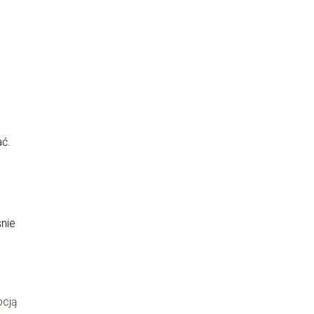
ć.
nie
pcją