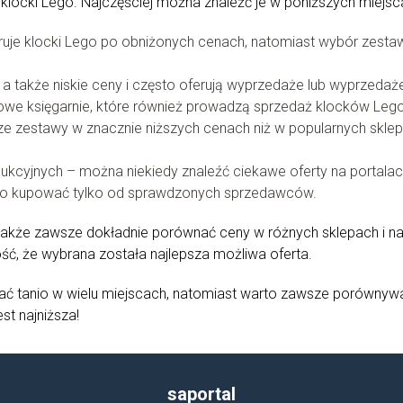
ć klocki Lego. Najczęściej można znaleźć je w poniższych miejsc
ruje klocki Lego po obniżonych cenach, natomiast wybór zest
a także niskie ceny i często oferują wyprzedaże lub wyprzedaż
owe księgarnie, które również prowadzą sprzedaż klocków Lego
e zestawy w znacznie niższych cenach niż w popularnych skle
ukcyjnych – można niekiedy znaleźć ciekawe oferty na portala
rto kupować tylko od sprawdzonych sprzedawców.
także zawsze dokładnie porównać ceny w różnych sklepach i n
ść, że wybrana została najlepsza możliwa oferta.
 tanio w wielu miejscach, natomiast warto zawsze porównyw
st najniższa!
saportal