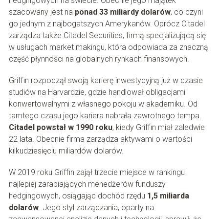
hedgingowych na świecie. Obecnie jego majątek
szacowany jest na
ponad 33 miliardy dolarów
, co czyni
go jednym z najbogatszych Amerykanów. Oprócz Citadel
zarządza także Citadel Securities, firmą specjalizującą się
w usługach market makingu, która odpowiada za znaczną
część płynności na globalnych rynkach finansowych.
Griffin rozpoczął swoją karierę inwestycyjną już w czasie
studiów na Harvardzie, gdzie handlował obligacjami
konwertowalnymi z własnego pokoju w akademiku. Od
tamtego czasu jego kariera nabrała zawrotnego tempa.
Citadel powstał w 1990 roku
, kiedy Griffin miał zaledwie
22 lata. Obecnie firma zarządza aktywami o wartości
kilkudziesięciu miliardów dolarów.
W 2019 roku Griffin zajął trzecie miejsce w rankingu
najlepiej zarabiających menedżerów funduszy
hedgingowych, osiągając dochód rzędu
1,5 miliarda
dolarów
. Jego styl zarządzania, oparty na