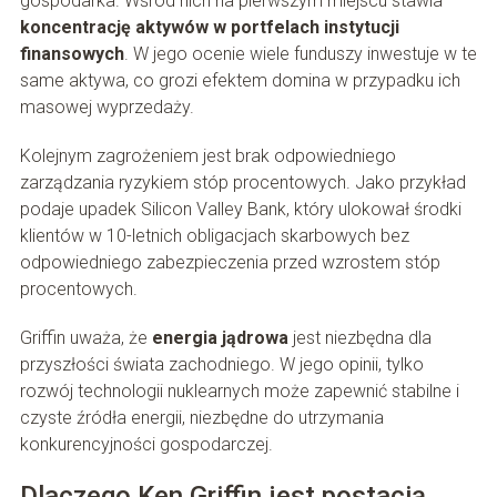
gospodarka. Wśród nich na pierwszym miejscu stawia
koncentrację aktywów w portfelach instytucji
finansowych
. W jego ocenie wiele funduszy inwestuje w te
same aktywa, co grozi efektem domina w przypadku ich
masowej wyprzedaży.
Kolejnym zagrożeniem jest brak odpowiedniego
zarządzania ryzykiem stóp procentowych. Jako przykład
podaje upadek Silicon Valley Bank, który ulokował środki
klientów w 10-letnich obligacjach skarbowych bez
odpowiedniego zabezpieczenia przed wzrostem stóp
procentowych.
Griffin uważa, że
energia jądrowa
jest niezbędna dla
przyszłości świata zachodniego. W jego opinii, tylko
rozwój technologii nuklearnych może zapewnić stabilne i
czyste źródła energii, niezbędne do utrzymania
konkurencyjności gospodarczej.
Dlaczego Ken Griffin jest postacią