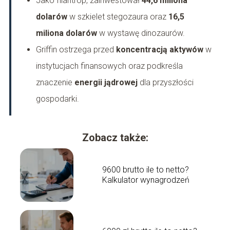
Jako filantrop, zainwestował
44,6 miliona
dolarów
w szkielet stegozaura oraz
16,5
miliona dolarów
w wystawę dinozaurów.
Griffin ostrzega przed
koncentracją aktywów
w
instytucjach finansowych oraz podkreśla
znaczenie
energii jądrowej
dla przyszłości
gospodarki.
Zobacz także:
9600 brutto ile to netto?
Kalkulator wynagrodzeń