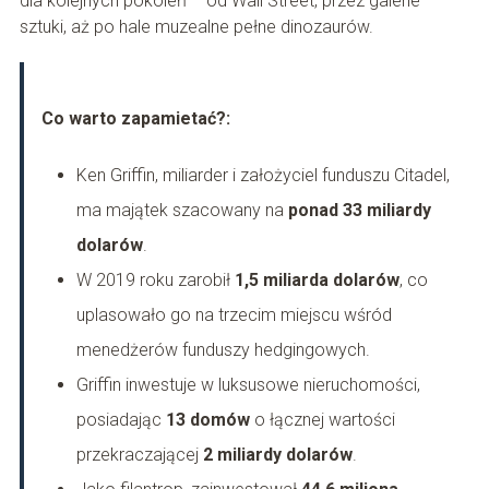
dla kolejnych pokoleń – od Wall Street, przez galerie
sztuki, aż po hale muzealne pełne dinozaurów.
Co warto zapamietać?:
Ken Griffin, miliarder i założyciel funduszu Citadel,
ma majątek szacowany na
ponad 33 miliardy
dolarów
.
W 2019 roku zarobił
1,5 miliarda dolarów
, co
uplasowało go na trzecim miejscu wśród
menedżerów funduszy hedgingowych.
Griffin inwestuje w luksusowe nieruchomości,
posiadając
13 domów
o łącznej wartości
przekraczającej
2 miliardy dolarów
.