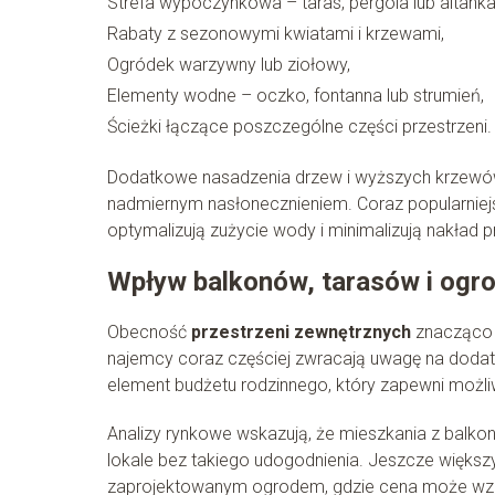
Strefa wypoczynkowa – taras, pergola lub altanka
Rabaty z sezonowymi kwiatami i krzewami,
Ogródek warzywny lub ziołowy,
Elementy wodne – oczko, fontanna lub strumień,
Ścieżki łączące poszczególne części przestrzeni.
Dodatkowe nasadzenia drzew i wyższych krzewów 
nadmiernym nasłonecznieniem. Coraz popularniejsze
optymalizują zużycie wody i minimalizują nakład 
Wpływ balkonów, tarasów i ogr
Obecność
przestrzeni zewnętrznych
znacząco p
najemcy coraz częściej zwracają uwagę na dodat
element budżetu rodzinnego, który zapewni możl
Analizy rynkowe wskazują, że mieszkania z balk
lokale bez takiego udogodnienia. Jeszcze więks
zaprojektowanym ogrodem, gdzie cena może wzro