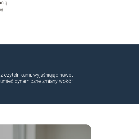
acją.
 W
 z czytelnikami, wyjaśniając nawet
rozumieć dynamiczne zmiany wokół