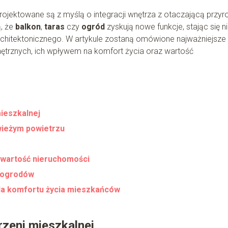
ojektowane są z myślą o integracji wnętrza z otaczającą przyr
, że
balkon
,
taras
czy
ogród
zyskują nowe funkcje, stając się n
 architektonicznego. W artykule zostaną omówione najważniejsze
nętrznych, ich wpływem na komfort życia oraz wartość
mieszkalnej
świeżym powietrzu
 wartość nieruchomości
i ogrodów
la komfortu życia mieszkańców
rzeni mieszkalnej