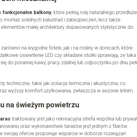
na
funkcjonalne balkony
, które pełnią rolę naturalnego przedłuże
lko montaż solidnych balustrad i zabezpieczeń, lecz także
 elementów małej architektury dopasowanych stylistycznie do
arówno na wygodne fotele, jak i na rośliny w donicach, które
datkowe oświetlenie LED czy składane stoliki sprawiają, że taka
c się do porannej kawy, pracy zdalnej lub odpoczynku po dniu pe
y techniczne, takie jak izolacja termiczna i akustyczna, co
raz wyższy komfort użytkowania, zwłaszcza w sezonie letnim.
su na świeżym powietrzu
taras
traktowany jest jako rekreacyjna strefa wspólna lub prywa
lanowaniu oraz wykonawstwie tarasów jest jednym z filarów
e w swojej ofercie proponuje wsparcie w doborze rozwiązań