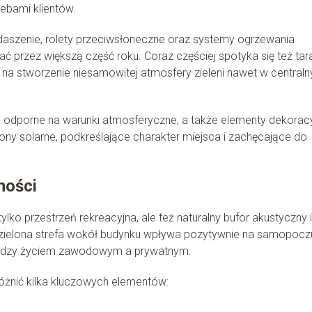
ebami klientów.
szenie, rolety przeciwsłoneczne oraz systemy ogrzewania
ć przez większą część roku. Coraz częściej spotyka się też tar
 stworzenie niesamowitej atmosfery zieleni nawet w centraln
 odporne na warunki atmosferyczne, a także elementy dekoracy
iony solarne, podkreślające charakter miejsca i zachęcające do
ności
ko przestrzeń rekreacyjna, ale też naturalny bufor akustyczny i
że zielona strefa wokół budynku wpływa pozytywnie na samopocz
iędzy życiem zawodowym a prywatnym.
żnić kilka kluczowych elementów: