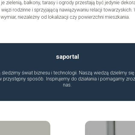
 je zielenią, balkony, tarasy i ogrody przestają być jedynie dekor
 więzi rodzinne i sprzyjającą nawiązywaniu relacji towarzyskich.
wymiar, niezależny od lokalizacji czy powierzchni mieszkania.
saportal
ą śledzimy świat biznesu i technologii. Naszą wiedzą dzielimy się
 w przystępny sposób. Inspirujemy do działania i pomagamy z
nas.