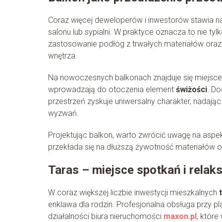
Coraz więcej deweloperów i inwestorów stawia 
salonu lub sypialni. W praktyce oznacza to nie ty
zastosowanie podłóg z trwałych materiałów oraz
wnętrza.
Na nowoczesnych balkonach znajduje się miejsce z
wprowadzają do otoczenia element
świżości
. Do
przestrzeń zyskuje uniwersalny charakter, nadają
wyzwań.
Projektując balkon, warto zwrócić uwagę na aspekt
przekłada się na dłuższą żywotność materiałów o
Taras – miejsce spotkań i relak
W coraz większej liczbie inwestycji mieszkalnych
enklawa dla rodzin. Profesjonalna obsługa przy p
działalności biura nieruchomości
maxon.pl
, któr