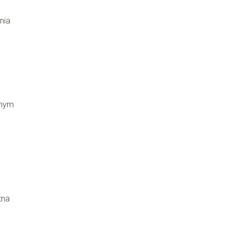
nia
łnym
tna