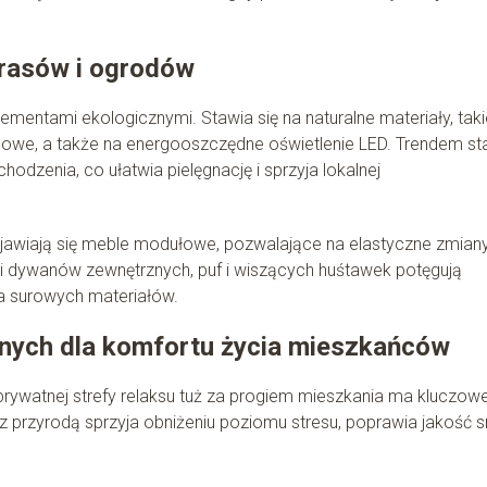
arasów i ogrodów
lementami ekologicznymi. Stawia się na naturalne materiały, taki
we, a także na energooszczędne oświetlenie LED. Trendem st
odzenia, co ułatwia pielęgnację i sprzyja lokalnej
ojawiają się meble modułowe, pozwalające na elastyczne zmian
aci dywanów zewnętrznych, puf i wiszących huśtawek potęgują
la surowych materiałów.
znych dla komfortu życia mieszkańców
prywatnej strefy relaksu tuż za progiem mieszkania ma kluczow
 przyrodą sprzyja obniżeniu poziomu stresu, poprawia jakość sn