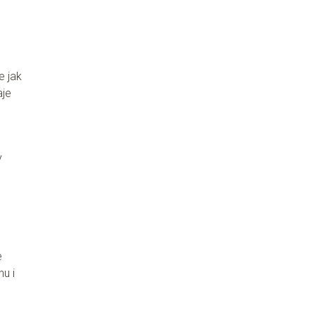
e jak
aje
y
e
u i