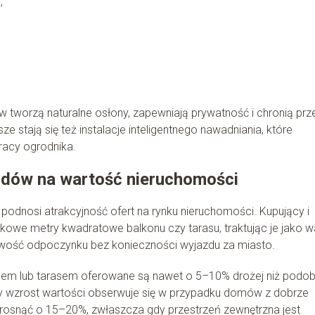
,
tworzą naturalne osłony, zapewniają prywatność i chronią prz
 stają się też instalacje inteligentnego nawadniania, które
pracy ogrodnika.
odów na wartość nieruchomości
odnosi atrakcyjność ofert na rynku nieruchomości. Kupujący i
kowe metry kwadratowe balkonu czy tarasu, traktując je jako 
iwość odpoczynku bez konieczności wyjazdu za miasto.
onem lub tarasem oferowane są nawet o 5–10% drożej niż podo
zy wzrost wartości obserwuje się w przypadku domów z dobrze
snąć o 15–20%, zwłaszcza gdy przestrzeń zewnętrzna jest