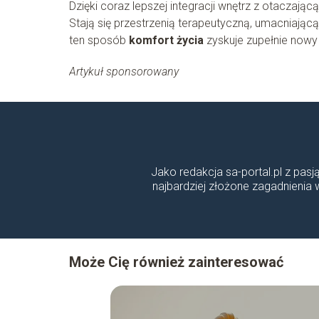
Dzięki coraz lepszej integracji wnętrz z otaczającą
Stają się przestrzenią terapeutyczną, umacniającą
ten sposób
komfort życia
zyskuje zupełnie nowy 
Artykuł sponsorowany
Jako redakcja sa-portal.pl z pasj
najbardziej złożone zagadnienia
Może Cię również zainteresować