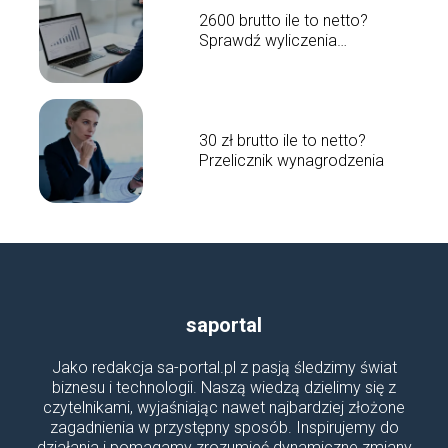
2600 brutto ile to netto?
Sprawdź wyliczenia
wynagrodzenia
30 zł brutto ile to netto?
Przelicznik wynagrodzenia
saportal
Jako redakcja sa-portal.pl z pasją śledzimy świat
biznesu i technologii. Naszą wiedzą dzielimy się z
czytelnikami, wyjaśniając nawet najbardziej złożone
zagadnienia w przystępny sposób. Inspirujemy do
działania i pomagamy zrozumieć dynamiczne zmiany