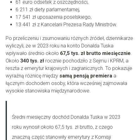
61 euro odsetek z oszczędności,
6 211 zł diety parlamentarnej,
17 541 zł uposażenia poselskiego,
13 441 zł z Kancelarii Prezesa Rady Ministrów.
Po przeliczeniu i zsumowaniu różnych źródeł, dziennikarze
wyliczyli, że w 2023 roku na konto Donalda Tuska
wpływało średnio około
67,5 tys. zł brutto miesięcznie
.
Około
340 tys. zł
rocznie pochodziło z Sejmu i KPRM, a
reszta z emerytur krajowych i zagranicznych. To pokazuje
wyraźną różnicę między
samą pensją premiera
a
łącznym dochodem osoby, która wcześniej zajmowała
wysokie stanowiska międzynarodowe.
Średni miesięczny dochód Donalda Tuska w 2023
roku wynosił około 67,5 tys. zł brutto, z czego
znaczną część stanowiły emerytury z Komisji