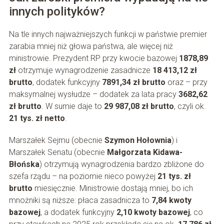
innych polityków?
Na tle innych najważniejszych funkcji w państwie premier
zarabia mniej niż głowa państwa, ale więcej niż
ministrowie. Prezydent RP przy kwocie bazowej
1878,89
zł
otrzymuje wynagrodzenie zasadnicze
18 413,12 zł
brutto
, dodatek funkcyjny
7891,34 zł brutto
oraz – przy
maksymalnej wysłudze – dodatek za lata pracy
3682,62
zł brutto
. W sumie daje to
29 987,08 zł brutto
, czyli ok.
21 tys. zł netto
.
Marszałek Sejmu (obecnie
Szymon Hołownia
) i
Marszałek Senatu (obecnie
Małgorzata Kidawa-
Błońska
) otrzymują wynagrodzenia bardzo zbliżone do
szefa rządu – na poziomie nieco powyżej
21 tys. zł
brutto
miesięcznie. Ministrowie dostają mniej, bo ich
mnożniki są niższe: płaca zasadnicza to
7,84 kwoty
bazowej
, a dodatek funkcyjny
2,10 kwoty bazowej
, co