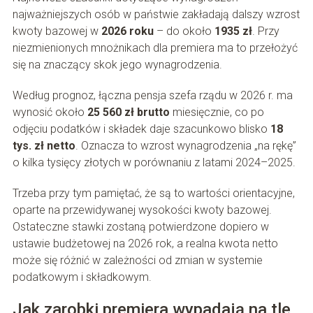
najważniejszych osób w państwie zakładają dalszy wzrost
kwoty bazowej w
2026 roku
– do około
1935 zł
. Przy
niezmienionych mnożnikach dla premiera ma to przełożyć
się na znaczący skok jego wynagrodzenia.
Według prognoz, łączna pensja szefa rządu w 2026 r. ma
wynosić około
25 560 zł brutto
miesięcznie, co po
odjęciu podatków i składek daje szacunkowo blisko
18
tys. zł netto
. Oznacza to wzrost wynagrodzenia „na rękę”
o kilka tysięcy złotych w porównaniu z latami 2024–2025.
Trzeba przy tym pamiętać, że są to wartości orientacyjne,
oparte na przewidywanej wysokości kwoty bazowej.
Ostateczne stawki zostaną potwierdzone dopiero w
ustawie budżetowej na 2026 rok, a realna kwota netto
może się różnić w zależności od zmian w systemie
podatkowym i składkowym.
Jak zarobki premiera wypadają na tle