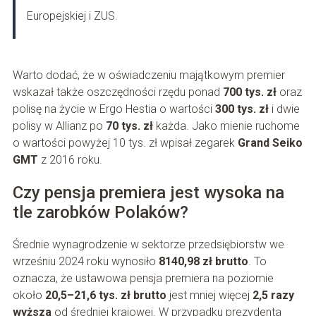
Europejskiej i ZUS.
Warto dodać, że w oświadczeniu majątkowym premier
wskazał także oszczędności rzędu ponad
700 tys. zł
oraz
polisę na życie w Ergo Hestia o wartości
300 tys. zł
i dwie
polisy w Allianz po
70 tys. zł
każda. Jako mienie ruchome
o wartości powyżej 10 tys. zł wpisał zegarek
Grand Seiko
GMT
z 2016 roku.
Czy pensja premiera jest wysoka na
tle zarobków Polaków?
Średnie wynagrodzenie w sektorze przedsiębiorstw we
wrześniu 2024 roku wynosiło
8140,98 zł brutto
. To
oznacza, że ustawowa pensja premiera na poziomie
około
20,5–21,6 tys. zł brutto
jest mniej więcej
2,5 razy
wyższa
od średniej krajowej. W przypadku prezydenta