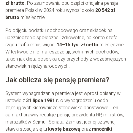
zł brutto
. Po zsumowaniu obu części oficjalna pensja
premiera Polski w 2024 roku wynosi około
20 542 zł
brutto
miesięcznie.
Po odjęciu podatku dochodowego oraz składek na
ubezpieczenia społeczne i zdrowotne, na konto szefa
rządu trafia mniej więcej
14–15 tys. zł netto
miesięcznie.
W tej kwocie nie ma jeszcze ujętych innych dochodów,
takich jak dieta poselska czy przychody z wcześniejszych
stanowisk międzynarodowych.
Jak oblicza się pensję premiera?
System wynagradzania premiera jest wprost opisany w
ustawie z
31 lipca 1981 r.
o wynagrodzeniu osób
zajmujących kierownicze stanowiska państwowe. Ten
sam akt prawny reguluje pensję prezydenta RP, ministrów,
marszałków Sejmu i Senatu. Zamiast jednej sztywnej
stawki stosuje się tu
kwotę bazową
oraz
mnożniki