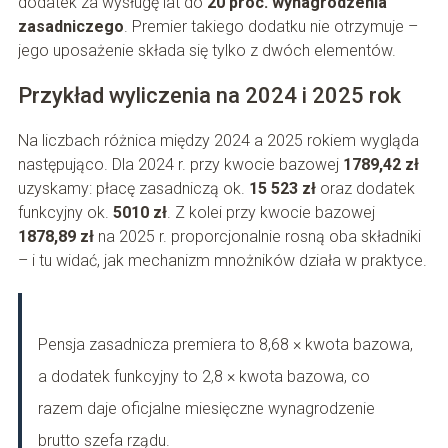
dodatek za wysługę lat do
20 proc. wynagrodzenia
zasadniczego
. Premier takiego dodatku nie otrzymuje –
jego uposażenie składa się tylko z dwóch elementów.
Przykład wyliczenia na 2024 i 2025 rok
Na liczbach różnica między 2024 a 2025 rokiem wygląda
następująco. Dla 2024 r. przy kwocie bazowej
1789,42 zł
uzyskamy: płacę zasadniczą ok.
15 523 zł
oraz dodatek
funkcyjny ok.
5010 zł
. Z kolei przy kwocie bazowej
1878,89 zł
na 2025 r. proporcjonalnie rosną oba składniki
– i tu widać, jak mechanizm mnożników działa w praktyce.
Pensja zasadnicza premiera to 8,68 × kwota bazowa,
a dodatek funkcyjny to 2,8 × kwota bazowa, co
razem daje oficjalne miesięczne wynagrodzenie
brutto szefa rządu.