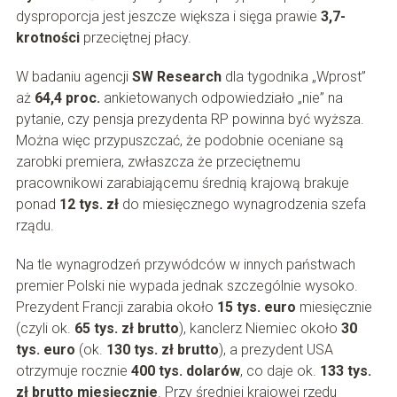
dysproporcja jest jeszcze większa i sięga prawie
3,7-
krotności
przeciętnej płacy.
W badaniu agencji
SW Research
dla tygodnika „Wprost”
aż
64,4 proc.
ankietowanych odpowiedziało „nie” na
pytanie, czy pensja prezydenta RP powinna być wyższa.
Można więc przypuszczać, że podobnie oceniane są
zarobki premiera, zwłaszcza że przeciętnemu
pracownikowi zarabiającemu średnią krajową brakuje
ponad
12 tys. zł
do miesięcznego wynagrodzenia szefa
rządu.
Na tle wynagrodzeń przywódców w innych państwach
premier Polski nie wypada jednak szczególnie wysoko.
Prezydent Francji zarabia około
15 tys. euro
miesięcznie
(czyli ok.
65 tys. zł brutto
), kanclerz Niemiec około
30
tys. euro
(ok.
130 tys. zł brutto
), a prezydent USA
otrzymuje rocznie
400 tys. dolarów
, co daje ok.
133 tys.
zł brutto miesięcznie
. Przy średniej krajowej rzędu