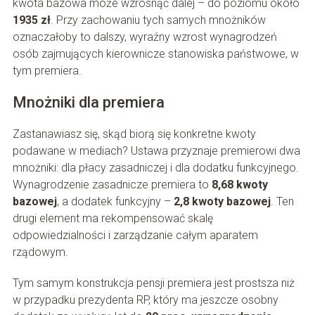
kwota bazowa może wzrosnąć dalej – do poziomu około
1935 zł
. Przy zachowaniu tych samych mnożników
oznaczałoby to dalszy, wyraźny wzrost wynagrodzeń
osób zajmujących kierownicze stanowiska państwowe, w
tym premiera.
Mnożniki dla premiera
Zastanawiasz się, skąd biorą się konkretne kwoty
podawane w mediach? Ustawa przyznaje premierowi dwa
mnożniki: dla płacy zasadniczej i dla dodatku funkcyjnego.
Wynagrodzenie zasadnicze premiera to
8,68 kwoty
bazowej
, a dodatek funkcyjny –
2,8 kwoty bazowej
. Ten
drugi element ma rekompensować skalę
odpowiedzialności i zarządzanie całym aparatem
rządowym.
Tym samym konstrukcja pensji premiera jest prostsza niż
w przypadku prezydenta RP, który ma jeszcze osobny