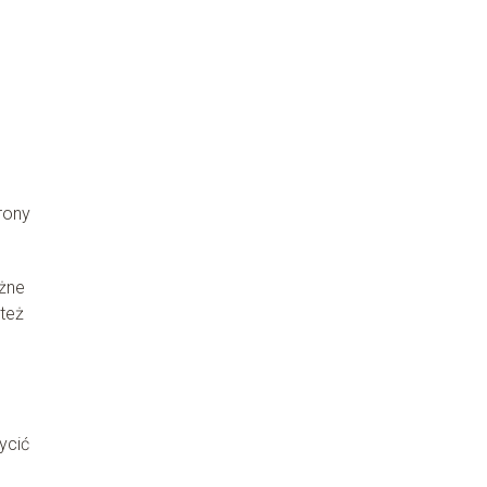
rony
żne
też
ycić