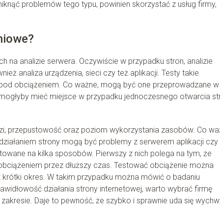
niknąć problemów tego typu, powinien skorzystać z usług firmy,
niowe?
h na analizie serwera. Oczywiście w przypadku stron, analizie
ż analiza urządzenia, sieci czy też aplikacji. Testy takie
y pod obciążeniem. Co ważne, mogą być one przeprowadzane w
re mogłyby mieć miejsce w przypadku jednoczesnego otwarcia st
zi, przepustowość oraz poziom wykorzystania zasobów. Co wa
iałaniem strony mogą być problemy z serwerem aplikacji czy 
owane na kilka sposobów. Pierwszy z nich polega na tym, że
 obciążeniem przez dłuższy czas. Testować obciążenie można
krótki okres. W takim przypadku można mówić o badaniu
awidłowość działania strony internetowej, warto wybrać firmę
m zakresie. Daje to pewność, że szybko i sprawnie uda się wychw