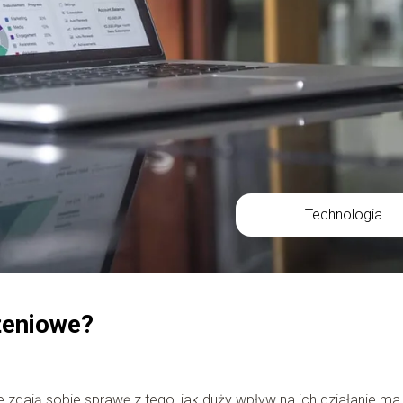
Technologia
żeniowe?
zdają sobie sprawę z tego, jak duży wpływ na ich działanie ma