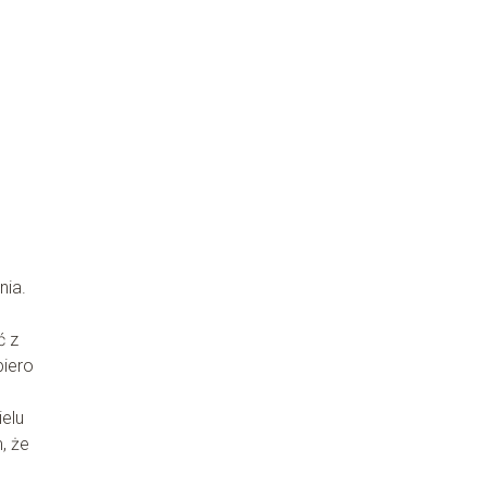
nia.
ć z
piero
ielu
, że