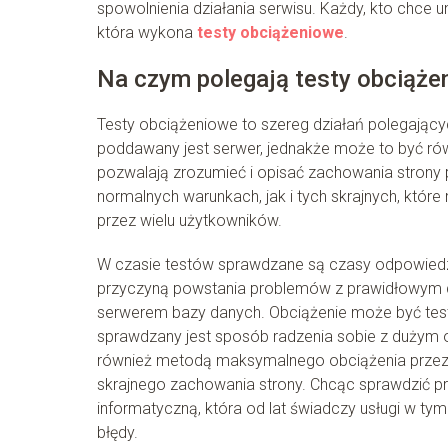
spowolnienia działania serwisu. Każdy, kto chce u
która wykona
testy obciążeniowe
.
Na czym polegają testy obciąże
Testy obciążeniowe to szereg działań polegającyc
poddawany jest serwer, jednakże może to być równie
pozwalają zrozumieć i opisać zachowania stron
normalnych warunkach, jak i tych skrajnych, któ
przez wielu użytkowników.
W czasie testów sprawdzane są czasy odpowied
przyczyną powstania problemów z prawidłowym dz
serwerem bazy danych. Obciążenie może być test
sprawdzany jest sposób radzenia sobie z dużym
również metodą maksymalnego obciążenia przez 
skrajnego zachowania strony. Chcąc sprawdzić pr
informatyczną, która od lat świadczy usługi w ty
błędy.