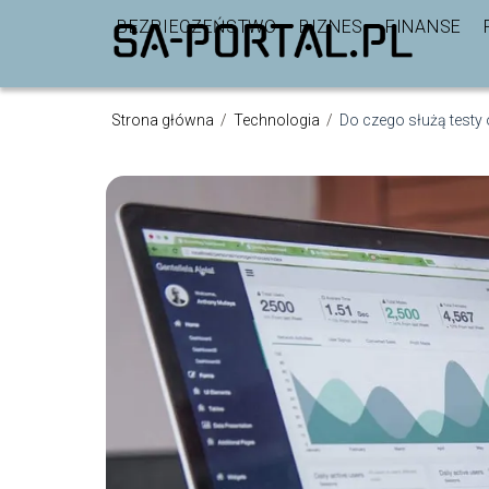
BEZPIECZEŃSTWO
BIZNES
FINANSE
Strona główna
/
Technologia
/
Do czego służą testy