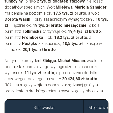
funkcyjny
i blisko
2 tys. zł dodatek stażowy
, nie licząc
dodatków specjalnych. Wójt
Milejewa
,
Mariola Sznajder
,
ma pensję na poziomie ok.
17,5 tys. zł brutto
, a wójt
Dorota Wasik
– przy zasadniczym wynagrodzeniu
10 tys.
zł
– łącznie ok.
19 tys. zł brutto miesięcznie
. Z kolei
burmistrz
Tolkmicka
otrzymuje ok.
19,4 tys. zł brutto
,
burmistrz
Fromborka
– ok.
18,2 tys. zł brutto
, a
burmistrz
Pasłęku
z zasadniczą
10,5 tys. zł
inkasuje w
sumie ok.
20,1 tys. zł brutto
.
Na tym tle prezydent
Elbląga
,
Michał Missan
, wcale nie
odstaje tak bardzo. Jego wynagrodzenie zasadnicze
wynosi ok.
11 tys. zł brutto
, a po doliczeniu dodatku
stażowego, rocznego i innych –
20 424,60 zł brutto
.
Różnica między wójtem dobrze zarządzanej gminy a
prezydentem średniego miasta bywa więc symboliczna.
Stanowisko
Miejscowość 