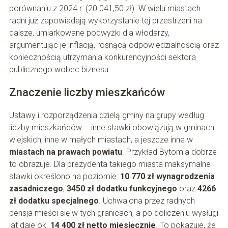
porównaniu z 2024 r. (20 041,50 zł). W wielu miastach
radni już zapowiadają wykorzystanie tej przestrzeni na
dalsze, umiarkowane podwyżki dla włodarzy,
argumentując je inflacją, rosnącą odpowiedzialnością oraz
koniecznością utrzymania konkurencyjności sektora
publicznego wobec biznesu.
Znaczenie liczby mieszkańców
Ustawy i rozporządzenia dzielą gminy na grupy według
liczby mieszkańców – inne stawki obowiązują w gminach
wiejskich, inne w małych miastach, a jeszcze inne w
miastach na prawach powiatu
. Przykład Bytomia dobrze
to obrazuje. Dla prezydenta takiego miasta maksymalne
stawki określono na poziomie:
10 770 zł wynagrodzenia
zasadniczego
,
3450 zł dodatku funkcyjnego
oraz
4266
zł dodatku specjalnego
. Uchwalona przez radnych
pensja mieści się w tych granicach, a po doliczeniu wysługi
lat daje ok.
14 400 zł netto miesięcznie
. To pokazuje, że