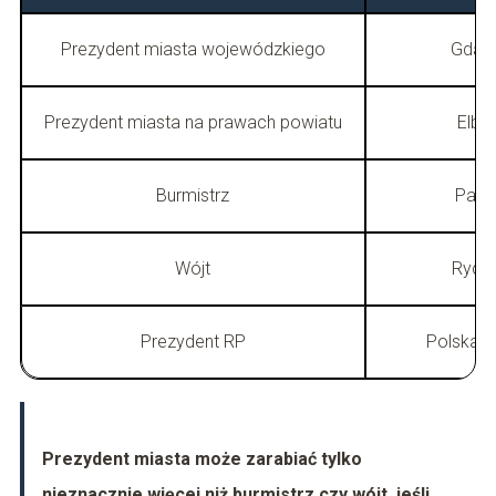
Prezydent miasta wojewódzkiego
Gdań
Prezydent miasta na prawach powiatu
Elbl
Burmistrz
Pasł
Wójt
Rychli
Prezydent RP
Polska (
Prezydent miasta może zarabiać tylko
nieznacznie więcej niż burmistrz czy wójt, jeśli