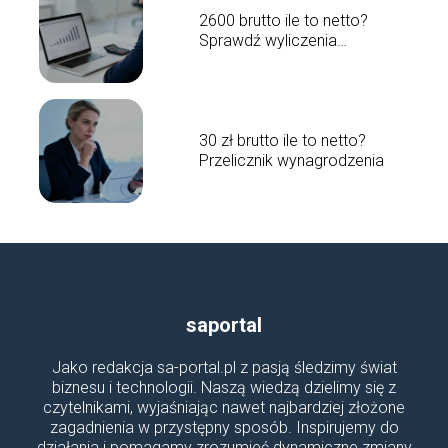
2600 brutto ile to netto?
Sprawdź wyliczenia
wynagrodzenia
30 zł brutto ile to netto?
Przelicznik wynagrodzenia
saportal
Jako redakcja sa-portal.pl z pasją śledzimy świat
biznesu i technologii. Naszą wiedzą dzielimy się z
czytelnikami, wyjaśniając nawet najbardziej złożone
zagadnienia w przystępny sposób. Inspirujemy do
działania i pomagamy zrozumieć dynamiczne zmiany