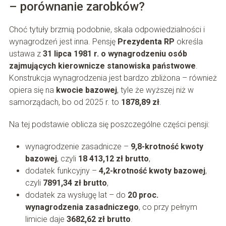
– porównanie zarobków?
Choć tytuły brzmią podobnie, skala odpowiedzialności i
wynagrodzeń jest inna. Pensję
Prezydenta RP
określa
ustawa z
31 lipca 1981 r. o wynagrodzeniu osób
zajmujących kierownicze stanowiska państwowe
.
Konstrukcja wynagrodzenia jest bardzo zbliżona – również
opiera się na
kwocie bazowej
, tyle że wyższej niż w
samorządach, bo od 2025 r. to
1878,89 zł
.
Na tej podstawie oblicza się poszczególne części pensji:
wynagrodzenie zasadnicze –
9,8-krotność kwoty
bazowej
, czyli
18 413,12 zł brutto
,
dodatek funkcyjny –
4,2-krotność kwoty bazowej
,
czyli
7891,34 zł brutto
,
dodatek za wysługę lat – do
20 proc.
wynagrodzenia zasadniczego
, co przy pełnym
limicie daje
3682,62 zł brutto
.