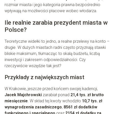
rozmiar miasta i jego kategoria prawna bezpośrednio
wpływają na możliwości płacowe wobec włodarza.
Ile realnie zarabia prezydent miasta w
Polsce?
Teoretyczne widełki to jedno, a realne przelewy na konto –
drugie. W dużych miastach radni często przyznają stawki
bliskie maksimum, tłumacząc to skalą budżetu, liczbą
inwestycji i zakresem odpowiedzialności. Czy
rzeczywiście wszędzie tak jest?
Przykłady z największych miast
W Krakowie, jeszcze przed końcem swojej kadencji,
Jacek Majchrowski
zarabiał ponad
21,4 tys. zł brutto
miesięcznie
. W skład tej kwoty wchodziło
10,7 tys. zł
wynagrodzenia zasadniczego
,
8561 zł dodatków
funkcyjnego i specjalnego
oraz
2154 zł dodatku za