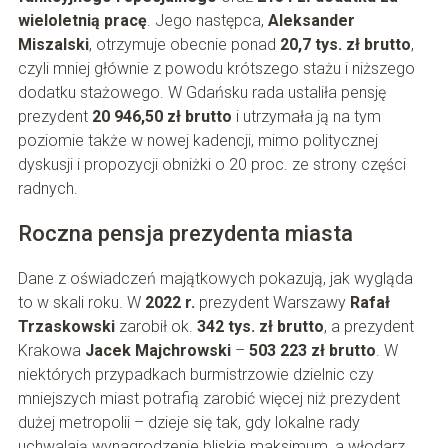
wieloletnią pracę
. Jego następca,
Aleksander
Miszalski
, otrzymuje obecnie ponad
20,7 tys. zł brutto
,
czyli mniej głównie z powodu krótszego stażu i niższego
dodatku stażowego. W Gdańsku rada ustaliła pensję
prezydent
20 946,50 zł brutto
i utrzymała ją na tym
poziomie także w nowej kadencji, mimo politycznej
dyskusji i propozycji obniżki o 20 proc. ze strony części
radnych.
Roczna pensja prezydenta miasta
Dane z oświadczeń majątkowych pokazują, jak wygląda
to w skali roku. W
2022 r.
prezydent Warszawy
Rafał
Trzaskowski
zarobił ok.
342 tys. zł brutto
, a prezydent
Krakowa
Jacek Majchrowski
–
503 223 zł brutto
. W
niektórych przypadkach burmistrzowie dzielnic czy
mniejszych miast potrafią zarobić więcej niż prezydent
dużej metropolii – dzieje się tak, gdy lokalne rady
uchwalają wynagrodzenie bliskie maksimum, a włodarz