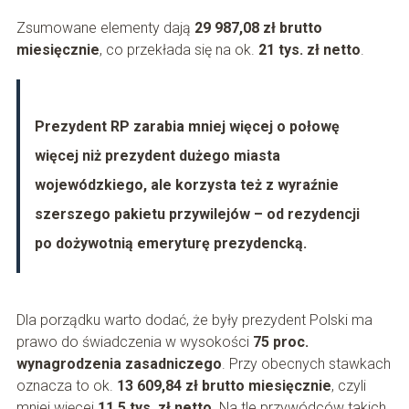
Zsumowane elementy dają
29 987,08 zł brutto
miesięcznie
, co przekłada się na ok.
21 tys. zł netto
.
Prezydent RP zarabia mniej więcej o połowę
więcej niż prezydent dużego miasta
wojewódzkiego, ale korzysta też z wyraźnie
szerszego pakietu przywilejów – od rezydencji
po dożywotnią emeryturę prezydencką.
Dla porządku warto dodać, że były prezydent Polski ma
prawo do świadczenia w wysokości
75 proc.
wynagrodzenia zasadniczego
. Przy obecnych stawkach
oznacza to ok.
13 609,84 zł brutto miesięcznie
, czyli
mniej więcej
11,5 tys. zł netto
. Na tle przywódców takich