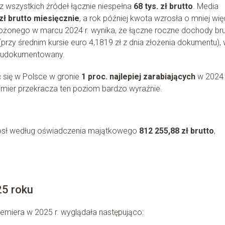
z wszystkich źródeł łącznie niespełna
68 tys. zł brutto
. Media
 zł brutto miesięcznie
, a rok później kwota wzrosła o mniej wię
złożonego w marcu 2024 r. wynika, że łączne roczne dochody br
(przy średnim kursie euro 4,1819 zł z dnia złożenia dokumentu), 
ze udokumentowany.
ć się w Polsce w gronie
1 proc. najlepiej zarabiających
w 2024 r
remier przekracza ten poziom bardzo wyraźnie.
iósł według oświadczenia majątkowego
812 255,88 zł brutto
,
25 roku
emiera w 2025 r. wyglądała następująco: