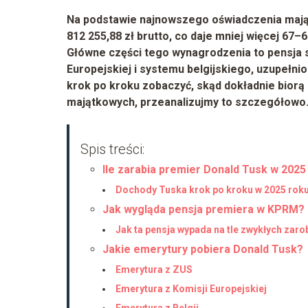
Na podstawie najnowszego oświadczenia mająt
812 255,88 zł brutto
, co daje mniej więcej
67–68
Główne części tego wynagrodzenia to
pensja 
Europejskiej i systemu belgijskiego, uzupełnio
krok po kroku zobaczyć, skąd dokładnie biorą 
majątkowych, przeanalizujmy to szczegółowo
Spis treści:
Ile zarabia premier Donald Tusk w 2025
Dochody Tuska krok po kroku w 2025 rok
Jak wygląda pensja premiera w KPRM?
Jak ta pensja wypada na tle zwykłych zar
Jakie emerytury pobiera Donald Tusk?
Emerytura z ZUS
Emerytura z Komisji Europejskiej
Emerytura z Belgii