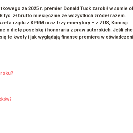
kowego za 2025 r. premier Donald Tusk zarobił w sumie o
 tys. zł brutto miesięcznie
ze wszystkich źródeł razem.
szefa rządu z KPRM
oraz
trzy emerytury
– z ZUS, Komisji
ne o dietę poselską i honoraria z praw autorskich. Jeśli ch
się te kwoty i jak wyglądają finanse premiera w oświadczen
.
 roku?
u
obków?