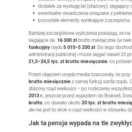
dodatek za wysługę lat (stażowy), sięgający 
ewentualne świadczenia związane z pełnieni
pozostałe elementy wynikające z przepisów, np
Bardziej szczegółowe wyliczenia pokazują, że na 
sięgające ok.
16 300 zł
brutto miesięcznie (w nie
funkcyjny
rzędu
5 010–5 200 zł
. Do tego dochod
administracji publicznej i może sięgać nawet 20 p
21,5–24,5 tys. zł brutto miesięcznie
, co potwie
Przed objęciem urzędu media szacowały, że przy
brutto miesięcznie
z samej funkcji szefa rządu. 
zbliżony rząd wielkości – po rozliczeniu wszystki
2013 r.
, jeszcze przed wyjazdem do Brukseli, Donal
brutto
, co dawało około
20 tys. zł brutto miesi
ale nie jest to skok o rząd wielkości w stosunku 
Jak ta pensja wypada na tle zwykł