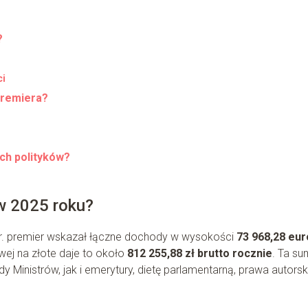
?
ci
premiera?
ch polityków?
 w 2025 roku?
. premier wskazał łączne dochody w wysokości
73 968,28 eur
owej na złote daje to około
812 255,88 zł brutto rocznie
. Ta s
 Ministrów, jak i emerytury, dietę parlamentarną, prawa autorsk