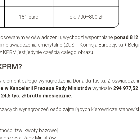
181 euro
ok. 700–800 zł
zastosowanym w oświadczeniu, wychodzi wspomniane
ponad 812 
same świadczenia emerytalne (ZUS + Komisja Europejska + Belgi
a z KPRM jest jedynie częścią całego obrazu.
 KPRM?
sty element całego wynagrodzenia Donalda Tuska. Z oświadczen
e w Kancelarii Prezesa Rady Ministrów
wyniosło
294 977,52 
o
24,5 tys. zł brutto miesięcznie
.
yczących wynagrodzeń osób zajmujących kierownicze stanowis
tności tzw. kwoty bazowej,
ją prezesa Rady Ministrów,