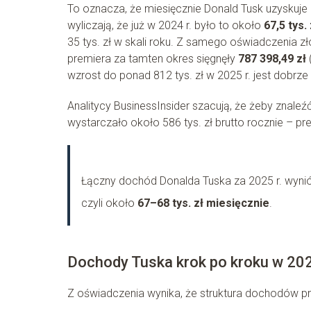
To oznacza, że miesięcznie Donald Tusk uzyskuje 
wyliczają, że już w 2024 r. było to około
67,5 tys.
35 tys. zł w skali roku. Z samego oświadczenia 
premiera za tamten okres sięgnęły
787 398,49 zł
wzrost do ponad 812 tys. zł w 2025 r. jest dobr
Analitycy BusinessInsider szacują, że żeby znaleź
wystarczało około 586 tys. zł brutto rocznie – p
Łączny dochód Donalda Tuska za 2025 r. wyn
czyli około
67–68 tys. zł miesięcznie
.
Dochody Tuska krok po kroku w 20
Z oświadczenia wynika, że struktura dochodów pr