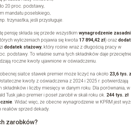
do 20 proc. podstawy,
em mandatu poselskiego,
. trzynastka, jeśli przysługuje.
tę pensję składa się przede wszystkim
wynagrodzenie zasadn
których wyliczeniach pojawia się kwota
17 894,42 zł
) oraz
doda
zi
dodatek stażowy
, który rośnie wraz z długością pracy w
roc. podstawy. To właśnie suma tych składników daje przeciętni
rdzają roczne kwoty ujawnione w oświadczeniu.
 obecnej siatce stawek premier może liczyć na około
23,6 tys. 
Ostateczne kwoty z oświadczenia z 2024 i 2025 r. potwierdzają
ch składników i liczby miesięcy w danym roku. Dla porównania, w
d Tusk jako premier i poseł zarobił w skali roku ok.
244 tys. zł
ęcznie
. Widać więc, że obecne wynagrodzenie w KPRM jest wyż
do realiów sprzed dekady.
ych zarobków?