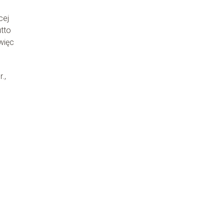
cej
utto
więc
.,