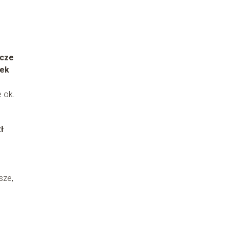
icze
tek
e ok.
zł
sze,