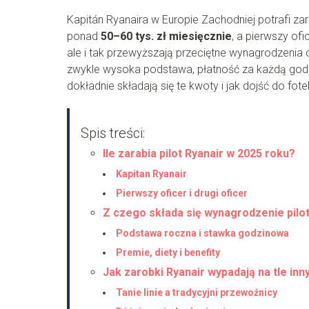
Kapitán Ryanaira w Europie Zachodniej potrafi z
ponad
50–60 tys. zł miesięcznie
, a pierwszy of
ale i tak przewyższają przeciętne wynagrodzenia 
zwykle wysoka podstawa, płatność za każdą godzi
dokładnie składają się te kwoty i jak dojść do fote
Spis treści:
Ile zarabia pilot Ryanair w 2025 roku?
Kapitan Ryanair
Pierwszy oficer i drugi oficer
Z czego składa się wynagrodzenie pilo
Podstawa roczna i stawka godzinowa
Premie, diety i benefity
Jak zarobki Ryanair wypadają na tle innyc
Tanie linie a tradycyjni przewoźnicy