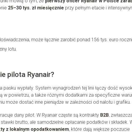
acunki mówią o tym, że
pierwszy oficer Ryanair w Polsce zara
jonie
25–30 tys. zł miesięcznie
przy pełnym etacie i intensywn
doświadczenia, może łącznie zarobić ponad 156 tys. euro roczn
iny lotu.
e pilota Ryanair?
 na pasku wypłaty. System wynagrodzeń tej linii łączy dość wyso
ą w powietrzu, a także różnymi dodatkami za specyficzne waru
 może dostać inne pieniądze w zależności od nalotu i grafiku.
pracuje dany pilot. W Ryanair częste są kontrakty
B2B
, zwłaszcz
tawki brutto, ale samodzielne opłacanie podatków i składek. 
kty z lokalnym opodatkowaniem
, które dają większe poczucie