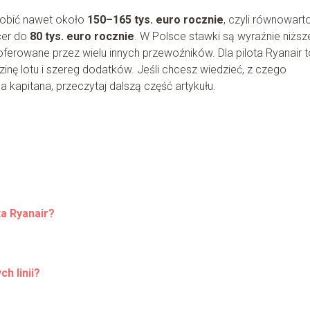
arobić nawet około
150–165 tys. euro rocznie
, czyli równowart
icer do
80 tys. euro rocznie
. W Polsce stawki są wyraźnie niższ
oferowane przez wielu innych przewoźników. Dla pilota Ryanair t
nę lotu i szereg dodatków. Jeśli chcesz wiedzieć, z czego
la kapitana, przeczytaj dalszą część artykułu.
ta Ryanair?
h linii?