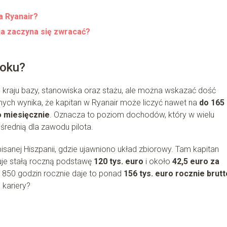
a Ryanair?
sja zaczyna się zwracać?
roku?
 kraju bazy, stanowiska oraz stażu, ale można wskazać dość
jnych wynika, że kapitan w Ryanair może liczyć nawet na
do 165
o miesięcznie
. Oznacza to poziom dochodów, który w wielu
średnią dla zawodu pilota.
sanej Hiszpanii, gdzie ujawniono układ zbiorowy. Tam kapitan
je stałą roczną podstawę
120 tys. euro
i około
42,5 euro za
 850 godzin rocznie daje to ponad
156 tys. euro rocznie brutt
 kariery?