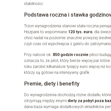
stabilności.
Podstawa roczna i stawka godzino
Trzon wynagrodzenia stanowi stała roczna pensja
Hiszpanii to wspomniane
120 tys. euro
, dla świe
choć nadal na poziomie znacznie powyżej średni
czyli czas od wypchnięcia z gate’u do zatrzyman
Przy nalocie ok.
850 godzin rocznie
piloci buduj
oznacza to, że pilot, który bierze więcej par lotów
roku zarobić kilkanaście tysięcy euro więcej niż 
którzy są gotowi na intensywny grafik.
Premie, diety i benefity
Do wynagrodzenia dochodzą różne dodatki, które 
otrzymują między innymi
diety za pobyt poza ba
dana baza wymaga dodatkowych składników pensji