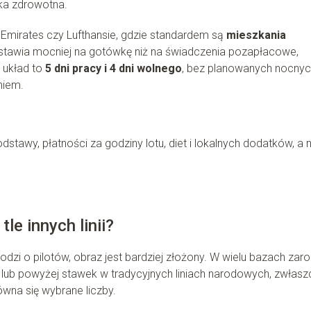
ka zdrowotna.
 Emirates czy Lufthansie, gdzie standardem są
mieszkania
r stawia mocniej na gotówkę niż na świadczenia pozapłacowe,
 układ to
5 dni pracy i 4 dni wolnego
, bez planowanych nocny
niem.
stawy, płatności za godziny lotu, diet i lokalnych dodatków, a n
le innych linii?
i chodzi o pilotów, obraz jest bardziej złożony. W wielu bazach zaro
e lub powyżej stawek w tradycyjnych liniach narodowych, zwłas
wna się wybrane liczby.