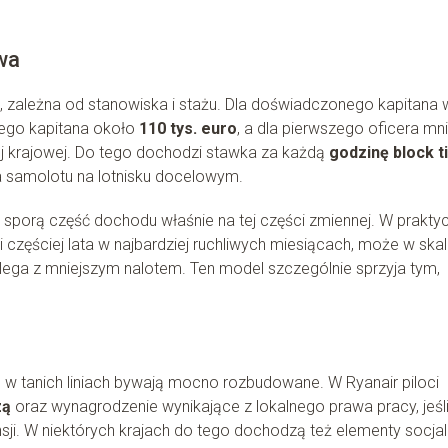
wa
, zależna od stanowiska i stażu. Dla doświadczonego kapitana 
żego kapitana około
110 tys. euro
, a dla pierwszego oficera mni
ej krajowej. Do tego dochodzi stawka za każdą
godzinę block 
ia samolotu na lotnisku docelowym.
ą sporą część dochodu właśnie na tej części zmiennej. W prakty
 i częściej lata w najbardziej ruchliwych miesiącach, może w skal
kolega z mniejszym nalotem. Ten model szczególnie sprzyja tym,
w tanich liniach bywają mocno rozbudowane. W Ryanair piloci
zą
oraz wynagrodzenie wynikające z lokalnego prawa pracy, jeśl
. W niektórych krajach do tego dochodzą też elementy socjal