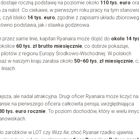
i dostaje roczną podstawę na poziomie około
110 tys. euro
ora
za nalot. Co ciekawe, w pierwszym roku pracy na tym stanowi
t
, czyli blisko
14 tys. euro
, zgodnie z zapisami układu zbioroweg
zarówno podstawa, jak i stawka godzinowa.
przez same linie, kapitan Ryanaira może dojść do
około 14 tys
 okolice
60 tys. zł brutto miesięcznie
, co dobrze pokazuje,
h pilotów z regionu Europy Środkowo‑Wschodniej. W polskich
 z baz w naszym kraju zarabia około
50–60 tys. zł miesięcznie
, c
liniach.
jsza, ale nadal atrakcyjna. Drugi oficer Ryanaira może liczyć na
ansie na pierwszego oficera całkowita pensja, uwzględniająca
80 tys. euro rocznie
. To poziom dochodów, który w wielu inny
tanowiskach.
o zarobków w LOT czy Wizz Air, choć Ryanair rzadko ujawnia