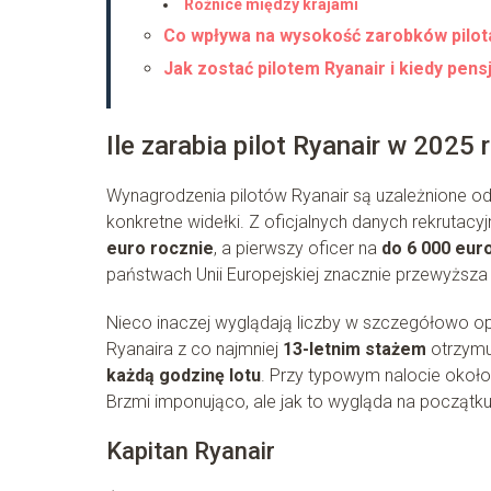
Różnice między krajami
Co wpływa na wysokość zarobków pilot
Jak zostać pilotem Ryanair i kiedy pen
Ile zarabia pilot Ryanair w 2025 
Wynagrodzenia pilotów Ryanair są uzależnione od
konkretne widełki. Z oficjalnych danych rekrutacy
euro rocznie
, a pierwszy oficer na
do 6 000 eur
państwach Unii Europejskiej znacznie przewyższa 
Nieco inaczej wyglądają liczby w szczegółowo opi
Ryanaira z co najmniej
13-letnim stażem
otrzymu
każdą godzinę lotu
. Przy typowym nalocie około
Brzmi imponująco, ale jak to wygląda na początku
Kapitan Ryanair