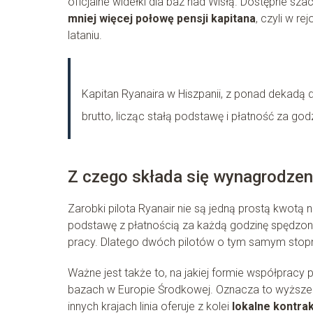
oficjalne widełki dla baz nad Wisłą. Dostępne sz
mniej więcej połowę pensji kapitana
, czyli w re
lataniu.
Kapitan Ryanaira w Hiszpanii, z ponad dekadą 
brutto, licząc stałą podstawę i płatność za godz
Z czego składa się wynagrodzeni
Zarobki pilota Ryanair nie są jedną prostą kwotą
podstawę z płatnością za każdą godzinę spędzon
pracy. Dlatego dwóch pilotów o tym samym stopniu
Ważne jest także to, na jakiej formie współpracy 
bazach w Europie Środkowej. Oznacza to wyższe s
innych krajach linia oferuje z kolei
lokalne kontra