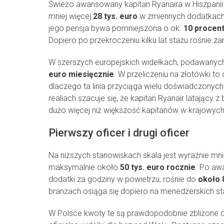
Świeżo awansowany kapitan Ryanaira w Hiszpani
mniej więcej
28 tys. euro
w zmiennych dodatkach 
jego pensja bywa pomniejszona o ok.
10 procen
Dopiero po przekroczeniu kilku lat stażu rośnie 
W szerszych europejskich widełkach, podawanych 
euro miesięcznie
. W przeliczeniu na złotówki to
dlaczego ta linia przyciąga wielu doświadczonyc
realiach szacuje się, że kapitan Ryanair latający
dużo więcej niż większość kapitanów w krajowych 
Pierwszy oficer i drugi oficer
Na niższych stanowiskach skala jest wyraźnie mnie
maksymalnie około
50 tys. euro rocznie
. Po aw
dodatki za godziny w powietrzu, rośnie do
około 
branżach osiąga się dopiero na menedżerskich s
W Polsce kwoty te są prawdopodobnie zbliżone d