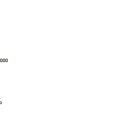
 000
o
.