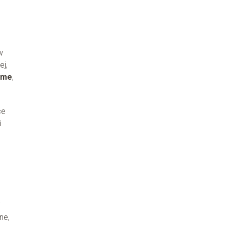
w
ej,
time
,
ce
i
i
ne,