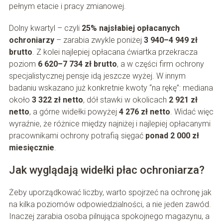
pełnym etacie i pracy zmianowej.
Dolny kwartyl – czyli
25% najsłabiej opłacanych
ochroniarzy
– zarabia zwykle poniżej
3 940–4 949 zł
brutto
. Z kolei najlepiej opłacana ćwiartka przekracza
poziom
6 620–7 734 zł brutto
, a w części firm ochrony
specjalistycznej pensje idą jeszcze wyżej. W innym
badaniu wskazano już konkretnie kwoty “na rękę”: mediana
około
3 322 zł netto
, dół stawki w okolicach
2 921 zł
netto
, a górne widełki powyżej
4 276 zł netto
. Widać więc
wyraźnie, że różnice między najniżej i najlepiej opłacanymi
pracownikami ochrony potrafią sięgać
ponad 2 000 zł
miesięcznie
.
Jak wyglądają widełki płac ochroniarza?
Żeby uporządkować liczby, warto spojrzeć na ochronę jak
na kilka poziomów odpowiedzialności, a nie jeden zawód.
Inaczej zarabia osoba pilnująca spokojnego magazynu, a