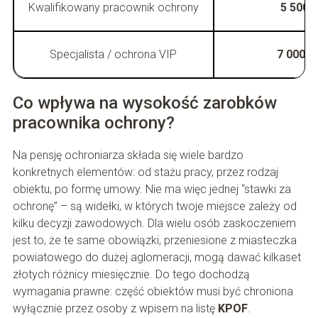
Kwalifikowany pracownik ochrony
5 500–
Specjalista / ochrona VIP
7 000–9
Co wpływa na wysokość zarobków
pracownika ochrony?
Na pensję ochroniarza składa się wiele bardzo
konkretnych elementów: od stażu pracy, przez rodzaj
obiektu, po formę umowy. Nie ma więc jednej “stawki za
ochronę” – są widełki, w których twoje miejsce zależy od
kilku decyzji zawodowych. Dla wielu osób zaskoczeniem
jest to, że te same obowiązki, przeniesione z miasteczka
powiatowego do dużej aglomeracji, mogą dawać kilkaset
złotych różnicy miesięcznie. Do tego dochodzą
wymagania prawne: część obiektów musi być chroniona
wyłącznie przez osoby z wpisem na listę
KPOF
.