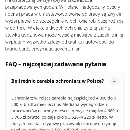
Na ostateczną pensję wpływa także liczba
przepracowanych godzin. W Holandii nadgodziny, dyżury
nocne i praca w dni ustawowo wolne od pracy są zwykle
wyżej płatne, co szczególnie w ochronie robi dużą różnicę
w portfelu. W efekcie dwóch ochroniarzy z tą samą
stawką godzinową może wyjść z miesiąca z zupełnie inną
wypłatą – wszystko zależy od grafiku i gotowości do
brania bardziej wymagających zmian.
FAQ – najczęściej zadawane pytania
Ile średnio zarabia ochroniarz w Polsce?
Ochroniarz w Polsce zarabia najczęściej od 4 000 do 6
500 zł brutto miesięcznie. Mediana wynagrodzeń
pracowników ochrony mieści się zwykle między 4 680 a
5 706 zł brutto, co daje około 3 520–4 220 zł netto. W
dużych miastach typowy pracownik ochrony otrzymuje
wypłatę w okolicach 3 500–4 500 zł „na rękę”.