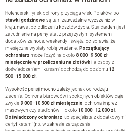
Holenderski rynek ochrony przyciąga wielu Polaków, bo
stawki godzinowe
są tam zauważalnie wyższe niż w
kraju, nawet po odliczeniu kosztów życia. Standardem jest
zatrudnienie na pełny etat z przejrzystym systemem
dodatków za noce, weekendy i święta, co sprawia, że
miesięczne wypłaty robią wrażenie.
Początkujący
ochroniarz
może liczyć na około
8 000–9 500 zł
miesięcznie w przeliczeniu na złotówki
, a osoby z
doświadczeniem i kursami dochodzą do poziomu
12
500–15 000 zł
.
Wysokość pensji mocno zależy jednak od rodzaju
zlecenia. Ochrona biurowców i spokojnych obiektów daje
zwykle
9 000–10 500 zł miesięcznie
, ochrona imprez
masowych czy stadionów – około
10 000–12 000 zł
.
Doświadczony ochroniarz
lub specjalista z dodatkowymi
certyfikatami (np. w zakresie zarządzania