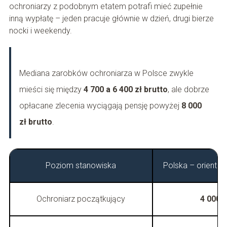
ochroniarzy z podobnym etatem potrafi mieć zupełnie
inną wypłatę – jeden pracuje głównie w dzień, drugi bierze
nocki i weekendy.
Mediana zarobków ochroniarza w Polsce zwykle
mieści się między
4 700 a 6 400 zł brutto
, ale dobrze
opłacane zlecenia wyciągają pensję powyżej
8 000
zł brutto
.
Poziom stanowiska
Polska – orientac
Ochroniarz początkujący
4 000–