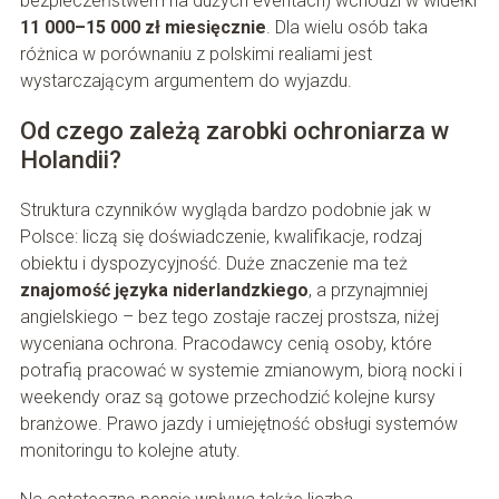
bezpieczeństwem na dużych eventach) wchodzi w widełki
11 000–15 000 zł miesięcznie
. Dla wielu osób taka
różnica w porównaniu z polskimi realiami jest
wystarczającym argumentem do wyjazdu.
Od czego zależą zarobki ochroniarza w
Holandii?
Struktura czynników wygląda bardzo podobnie jak w
Polsce: liczą się doświadczenie, kwalifikacje, rodzaj
obiektu i dyspozycyjność. Duże znaczenie ma też
znajomość języka niderlandzkiego
, a przynajmniej
angielskiego – bez tego zostaje raczej prostsza, niżej
wyceniana ochrona. Pracodawcy cenią osoby, które
potrafią pracować w systemie zmianowym, biorą nocki i
weekendy oraz są gotowe przechodzić kolejne kursy
branżowe. Prawo jazdy i umiejętność obsługi systemów
monitoringu to kolejne atuty.