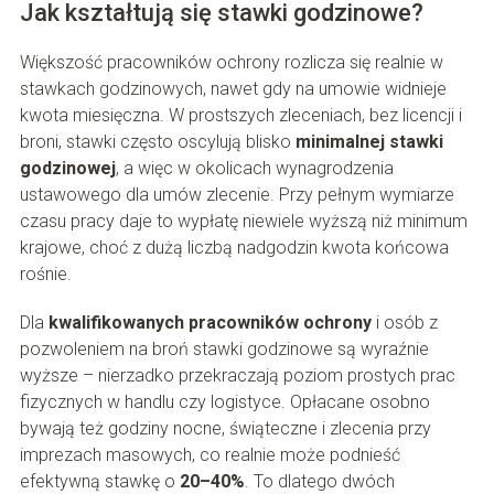
Jak kształtują się stawki godzinowe?
Większość pracowników ochrony rozlicza się realnie w
stawkach godzinowych, nawet gdy na umowie widnieje
kwota miesięczna. W prostszych zleceniach, bez licencji i
broni, stawki często oscylują blisko
minimalnej stawki
godzinowej
, a więc w okolicach wynagrodzenia
ustawowego dla umów zlecenie. Przy pełnym wymiarze
czasu pracy daje to wypłatę niewiele wyższą niż minimum
krajowe, choć z dużą liczbą nadgodzin kwota końcowa
rośnie.
Dla
kwalifikowanych pracowników ochrony
i osób z
pozwoleniem na broń stawki godzinowe są wyraźnie
wyższe – nierzadko przekraczają poziom prostych prac
fizycznych w handlu czy logistyce. Opłacane osobno
bywają też godziny nocne, świąteczne i zlecenia przy
imprezach masowych, co realnie może podnieść
efektywną stawkę o
20–40%
. To dlatego dwóch