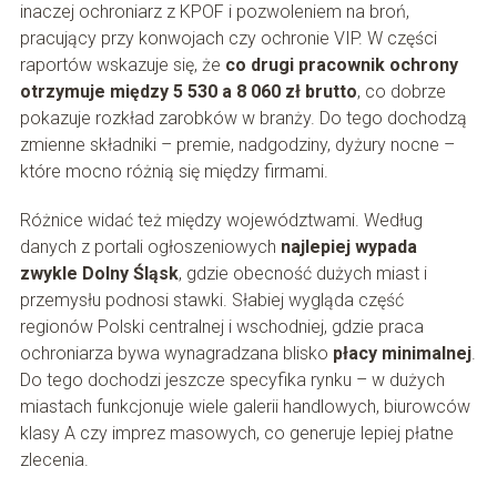
inaczej ochroniarz z KPOF i pozwoleniem na broń,
pracujący przy konwojach czy ochronie VIP. W części
raportów wskazuje się, że
co drugi pracownik ochrony
otrzymuje między 5 530 a 8 060 zł brutto
, co dobrze
pokazuje rozkład zarobków w branży. Do tego dochodzą
zmienne składniki – premie, nadgodziny, dyżury nocne –
które mocno różnią się między firmami.
Różnice widać też między województwami. Według
danych z portali ogłoszeniowych
najlepiej wypada
zwykle Dolny Śląsk
, gdzie obecność dużych miast i
przemysłu podnosi stawki. Słabiej wygląda część
regionów Polski centralnej i wschodniej, gdzie praca
ochroniarza bywa wynagradzana blisko
płacy minimalnej
.
Do tego dochodzi jeszcze specyfika rynku – w dużych
miastach funkcjonuje wiele galerii handlowych, biurowców
klasy A czy imprez masowych, co generuje lepiej płatne
zlecenia.