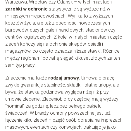
Warszawa, Wrocław czy Gdańsk – w tych miastach
zarobki w ochronie
statystycznie są wyższe niż w
mniejszych miejscowościach. Wynika to z wyższych
kosztów życia, ale też z obecności nowoczesnych
biurowców, dużych galerii handlowych, stadionów czy
centrów logistycznych. Z kolei w małych miastach część
zleceń kończy się na ochronie sklepów, osiedli i
magazynów, co często oznacza niższe stawki. Różnice
między regionami potrafią sięgać kilkuset złotych za ten
sam typ pracy.
Znaczenie ma także
rodzaj umowy
. Umowa o pracę
zwykle gwarantuje stabilność, składki i płatne urlopy, ale
bywa, że stawka godzinowa wygląda niżej niż przy
umowie zlecenie. Zleceniobiorcy częściej mają wyższy
“nominał” za godzinę, lecz bez pełnego pakietu
świadczeń. W branży ochrony powszechne jest też
łączenie kilku zleceń – część osób dorabia na imprezach
masowych, eventach czy konwojach, traktując je jako