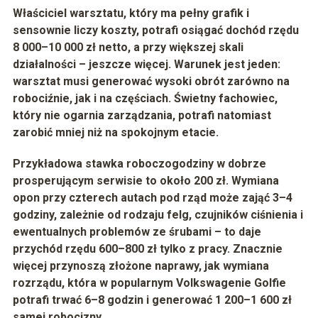
Właściciel warsztatu, który ma pełny grafik i
sensownie liczy koszty, potrafi osiągać
dochód rzędu
8 000–10 000 zł netto
, a przy większej skali
działalności – jeszcze więcej. Warunek jest jeden:
warsztat musi generować wysoki obrót zarówno na
robociźnie, jak i na częściach. Świetny fachowiec,
który nie ogarnia zarządzania, potrafi natomiast
zarobić mniej niż na spokojnym etacie.
Przykładowa stawka roboczogodziny w dobrze
prosperującym serwisie to około
200 zł
. Wymiana
opon przy czterech autach pod rząd może zająć
3–4
godziny
, zależnie od rodzaju felg, czujników ciśnienia i
ewentualnych problemów ze śrubami – to daje
przychód rzędu
600–800 zł
tylko z pracy. Znacznie
więcej przynoszą złożone naprawy, jak
wymiana
rozrządu
, która w popularnym
Volkswagenie Golfie
potrafi trwać
6–8 godzin
i generować
1 200–1 600 zł
samej robocizny.