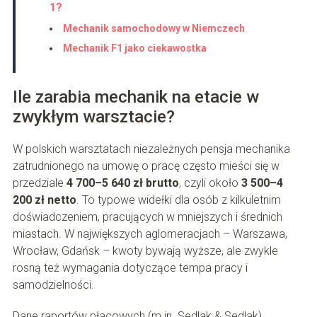
1?
Mechanik samochodowy w Niemczech
Mechanik F1 jako ciekawostka
Ile zarabia mechanik na etacie w
zwykłym warsztacie?
W polskich warsztatach niezależnych pensja mechanika
zatrudnionego na umowę o pracę często mieści się w
przedziale
4 700–5 640 zł brutto
, czyli około
3 500–4
200 zł netto
. To typowe widełki dla osób z kilkuletnim
doświadczeniem, pracujących w mniejszych i średnich
miastach. W największych aglomeracjach – Warszawa,
Wrocław, Gdańsk – kwoty bywają wyższe, ale zwykle
rosną też wymagania dotyczące tempa pracy i
samodzielności.
Dane raportów płacowych (m.in. Sedlak & Sedlak)