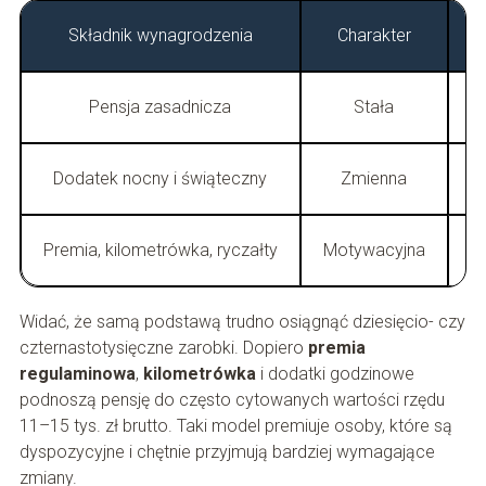
Składnik wynagrodzenia
Charakter
P
Pensja zasadnicza
Stała
Dodatek nocny i świąteczny
Zmienna
Premia, kilometrówka, ryczałty
Motywacyjna
Widać, że samą podstawą trudno osiągnąć dziesięcio- czy
czternastotysięczne zarobki. Dopiero
premia
regulaminowa
,
kilometrówka
i dodatki godzinowe
podnoszą pensję do często cytowanych wartości rzędu
11–15 tys. zł brutto. Taki model premiuje osoby, które są
dyspozycyjne i chętnie przyjmują bardziej wymagające
zmiany.