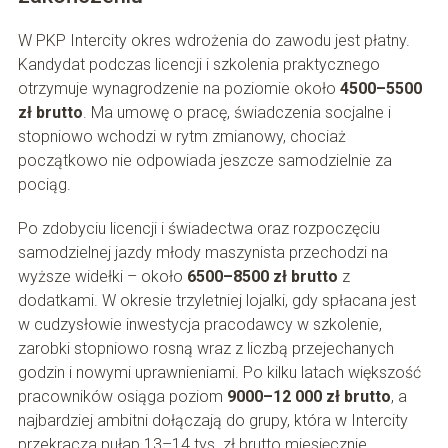
W PKP Intercity okres wdrożenia do zawodu jest płatny.
Kandydat podczas licencji i szkolenia praktycznego
otrzymuje wynagrodzenie na poziomie około
4500–5500
zł brutto
. Ma umowę o pracę, świadczenia socjalne i
stopniowo wchodzi w rytm zmianowy, chociaż
początkowo nie odpowiada jeszcze samodzielnie za
pociąg.
Po zdobyciu licencji i świadectwa oraz rozpoczęciu
samodzielnej jazdy młody maszynista przechodzi na
wyższe widełki – około
6500–8500 zł brutto
z
dodatkami. W okresie trzyletniej lojalki, gdy spłacana jest
w cudzysłowie inwestycja pracodawcy w szkolenie,
zarobki stopniowo rosną wraz z liczbą przejechanych
godzin i nowymi uprawnieniami. Po kilku latach większość
pracowników osiąga poziom
9000–12 000 zł brutto
, a
najbardziej ambitni dołączają do grupy, która w Intercity
przekracza pułap 13–14 tys. zł brutto miesięcznie.