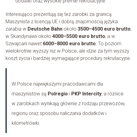
dodatki oraz wysokie premie rekrutacyjne.
Interesująco prezentują się też zarobki za granicą.
Maszynista z licencją UE i dobrą znajomością języka
zarabia w
Deutsche Bahn
około
3500–4500 euro brutto
,
w Skandynawii około
4000–5500 euro brutto
, a w
Szwajcarii nawet
6000–8000 euro brutto
. To poziom
wielokrotnie wyższy niż w Polsce, ale idzie za tym wyższy
koszt życia i bardziej wymagające procedury rekrutacyjne.
W Polsce największymi pracodawcami dla
maszynistów są
Polregio
i
PKP Intercity
, a różnice
w zarobkach wynikają głównie z rodzaju przewozów,
regionu oraz sposobu naliczania dodatków i
kilometrówki.