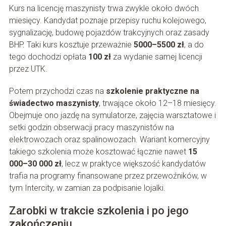
Kurs na licencję maszynisty trwa zwykle około dwóch
miesięcy. Kandydat poznaje przepisy ruchu kolejowego,
sygnalizację, budowę pojazdów trakcyjnych oraz zasady
BHP. Taki kurs kosztuje przeważnie
5000–5500 zł
, a do
tego dochodzi opłata
100 zł
za wydanie samej licencji
przez UTK.
Potem przychodzi czas na
szkolenie praktyczne na
świadectwo maszynisty
, trwające około 12–18 miesięcy.
Obejmuje ono jazdę na symulatorze, zajęcia warsztatowe i
setki godzin obserwacji pracy maszynistów na
elektrowozach oraz spalinowozach. Wariant komercyjny
takiego szkolenia może kosztować łącznie nawet
15
000–30 000 zł
, lecz w praktyce większość kandydatów
trafia na programy finansowane przez przewoźników, w
tym Intercity, w zamian za podpisanie lojalki.
Zarobki w trakcie szkolenia i po jego
zakończeniu