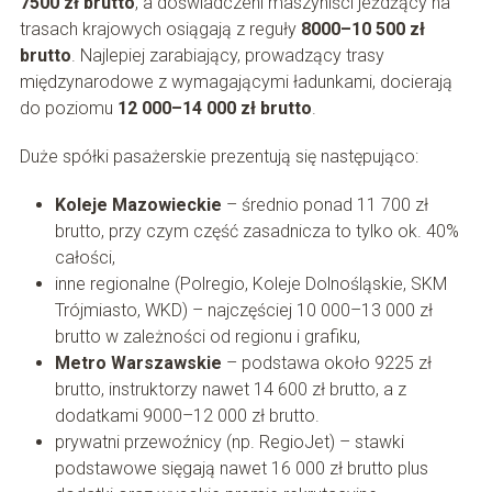
7500 zł brutto
, a doświadczeni maszyniści jeżdżący na
trasach krajowych osiągają z reguły
8000–10 500 zł
brutto
. Najlepiej zarabiający, prowadzący trasy
międzynarodowe z wymagającymi ładunkami, docierają
do poziomu
12 000–14 000 zł brutto
.
Duże spółki pasażerskie prezentują się następująco:
Koleje Mazowieckie
– średnio ponad 11 700 zł
brutto, przy czym część zasadnicza to tylko ok. 40%
całości,
inne regionalne (Polregio, Koleje Dolnośląskie, SKM
Trójmiasto, WKD) – najczęściej 10 000–13 000 zł
brutto w zależności od regionu i grafiku,
Metro Warszawskie
– podstawa około 9225 zł
brutto, instruktorzy nawet 14 600 zł brutto, a z
dodatkami 9000–12 000 zł brutto.
prywatni przewoźnicy (np. RegioJet) – stawki
podstawowe sięgają nawet 16 000 zł brutto plus