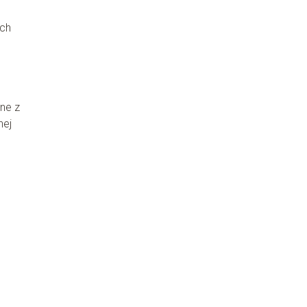
ach
ń
ne z
nej