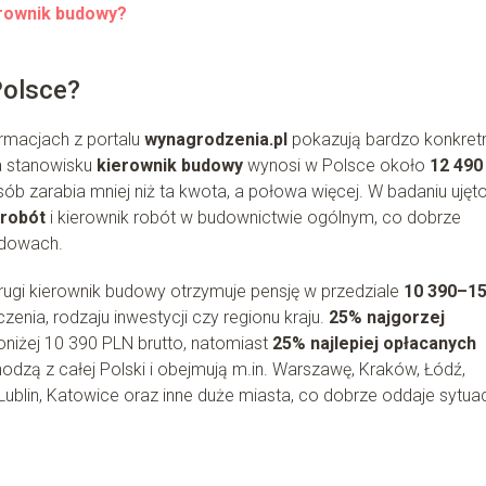
erownik budowy?
Polsce?
rmacjach z portalu
wynagrodzenia.pl
pokazują bardzo konkret
 stanowisku
kierownik budowy
wynosi w Polsce około
12 490
ób zarabia mniej niż ta kwota, a połowa więcej. W badaniu ujęt
 robót
i kierownik robót w budownictwie ogólnym, co dobrze
udowach.
ugi kierownik budowy otrzymuje pensję w przedziale
10 390–1
zenia, rodzaju inwestycji czy regionu kraju.
25% najgorzej
niżej 10 390 PLN brutto, natomiast
25% najlepiej opłacanych
dzą z całej Polski i obejmują m.in. Warszawę, Kraków, Łódź,
ublin, Katowice oraz inne duże miasta, co dobrze oddaje sytua