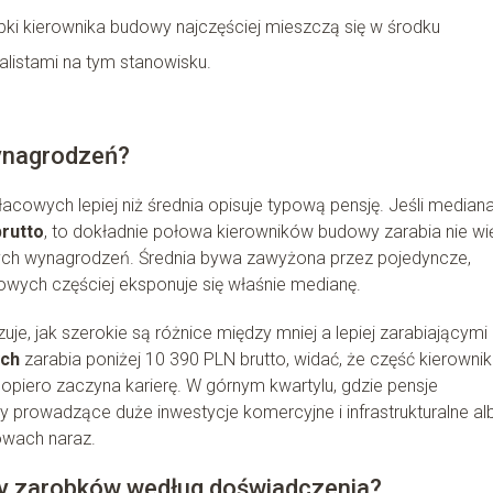
ki kierownika budowy najczęściej mieszczą się w środku
alistami na tym stanowisku.
wynagrodzeń?
łacowych lepiej niż średnia opisuje typową pensję. Jeśli median
brutto
, to dokładnie połowa kierowników budowy zarabia nie wi
szych wynagrodzeń. Średnia bywa zawyżona przez pojedyncze,
owych częściej eksponuje się właśnie medianę.
e, jak szerokie są różnice między mniej a lepiej zarabiającymi
ych
zarabia poniżej 10 390 PLN brutto, widać, że część kierowni
dopiero zaczyna karierę. W górnym kwartylu, gdzie pensje
by prowadzące duże inwestycje komercyjne i infrastrukturalne al
owach naraz.
y zarobków według doświadczenia?