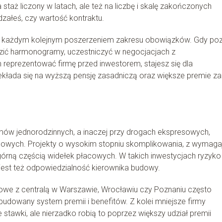
taż liczony w latach, ale też na liczbę i skalę zakończonych
załeś, czy wartość kontraktu.
z każdym kolejnym poszerzeniem zakresu obowiązków. Gdy po
ić harmonogramy, uczestniczyć w negocjacjach z
eprezentować firmę przed inwestorem, stajesz się dla
kłada się na wyższą pensję zasadniczą oraz większe premie za
mów jednorodzinnych, a inaczej przy drogach ekspresowych,
owych. Projekty o wysokim stopniu skomplikowania, z wymaga
 z górną częścią widełek płacowych. W takich inwestycjach ryzyko
 jest też odpowiedzialność kierownika budowy.
dowe z centralą w Warszawie, Wrocławiu czy Poznaniu często
budowany system premii i benefitów. Z kolei mniejsze firmy
stawki, ale nierzadko robią to poprzez większy udział premii