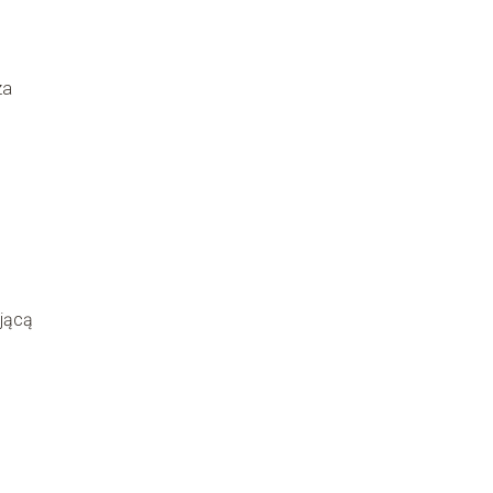
za
jącą