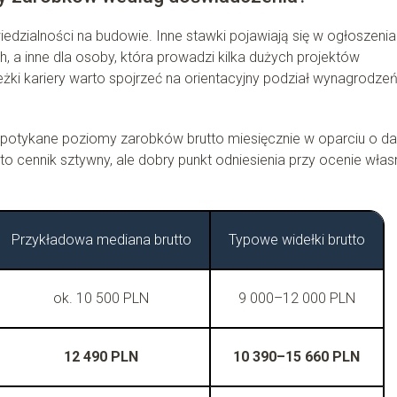
edzialności na budowie. Inne stawki pojawiają się w ogłoszeni
 a inne dla osoby, która prowadzi kilka dużych projektów
żki kariery warto spojrzeć na orientacyjny podział wynagrodze
spotykane poziomy zarobków brutto miesięcznie w oparciu o da
 to cennik sztywny, ale dobry punkt odniesienia przy ocenie włas
Przykładowa mediana brutto
Typowe widełki brutto
ok. 10 500 PLN
9 000–12 000 PLN
12 490 PLN
10 390–15 660 PLN