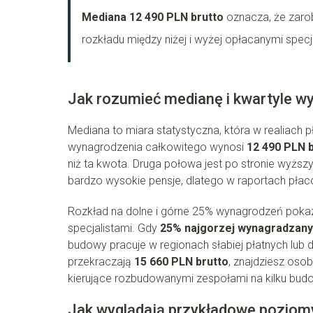
Mediana 12 490 PLN brutto
oznacza, że zarob
rozkładu między niżej i wyżej opłacanymi specj
Jak rozumieć medianę i kwartyle 
Mediana to miara statystyczna, która w realiach p
wynagrodzenia całkowitego wynosi
12 490 PLN 
niż ta kwota. Druga połowa jest po stronie wyż
bardzo wysokie pensje, dlatego w raportach płac
Rozkład na dolne i górne 25% wynagrodzeń pokazuj
specjalistami. Gdy
25% najgorzej wynagradzan
budowy pracuje w regionach słabiej płatnych lub 
przekraczają
15 660 PLN brutto
, znajdziesz oso
kierujące rozbudowanymi zespołami na kilku bud
Jak wyglądają przykładowe poziom