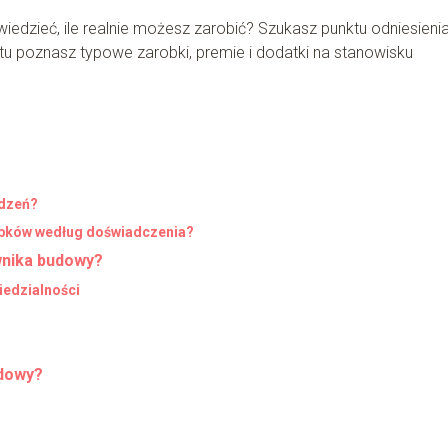
wiedzieć, ile realnie możesz zarobić? Szukasz punktu odniesieni
 poznasz typowe zarobki, premie i dodatki na stanowisku
odzeń?
obków według doświadczenia?
wnika budowy?
edzialności
udowy?