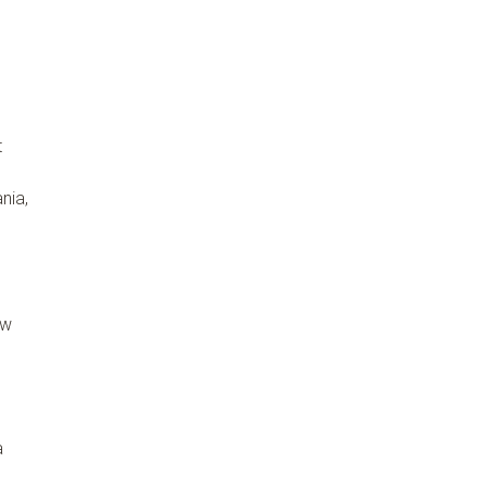
t
nia,
 w
a