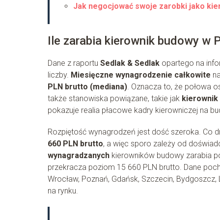
Jak negocjować swoje zarobki jako ki
Ile zarabia kierownik budowy w 
Dane z raportu
Sedlak & Sedlak
opartego na info
liczby.
Miesięczne wynagrodzenie całkowite
na
PLN brutto (mediana)
. Oznacza to, że połowa os
także stanowiska powiązane, takie jak
kierownik
pokazuje realia płacowe kadry kierowniczej na b
Rozpiętość wynagrodzeń jest dość szeroka. Co dr
660 PLN brutto
, a więc sporo zależy od doświadc
wynagradzanych
kierowników budowy zarabia po
przekracza poziom 15 660 PLN brutto. Dane pocho
Wrocław, Poznań, Gdańsk, Szczecin, Bydgoszcz, L
na rynku.