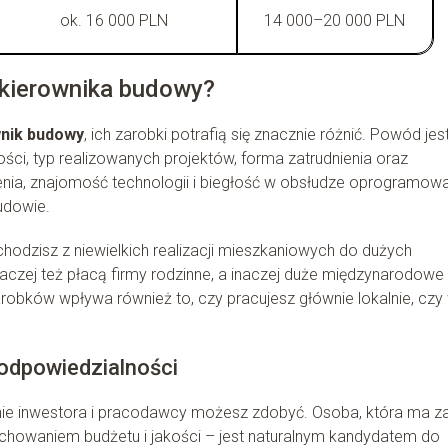
ok. 16 000 PLN
14 000–20 000 PLN
 kierownika budowy?
nik budowy
, ich zarobki potrafią się znacznie różnić. Powód jes
ości, typ realizowanych projektów, forma zatrudnienia oraz
enia, znajomość technologii i biegłość w obsłudze oprogramowa
udowie.
odzisz z niewielkich realizacji mieszkaniowych do dużych
naczej też płacą firmy rodzinne, a inaczej duże międzynarodowe
bków wpływa również to, czy pracujesz głównie lokalnie, czy
odpowiedzialności
nie inwestora i pracodawcy możesz zdobyć. Osoba, która ma z
zachowaniem budżetu i jakości – jest naturalnym kandydatem do