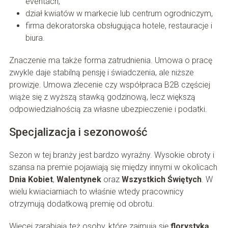
eventach,
dział kwiatów w markecie lub centrum ogrodniczym,
firma dekoratorska obsługująca hotele, restauracje i
biura.
Znaczenie ma także forma zatrudnienia. Umowa o pracę
zwykle daje stabilną pensję i świadczenia, ale niższe
prowizje. Umowa zlecenie czy współpraca B2B częściej
wiąże się z wyższą stawką godzinową, lecz większą
odpowiedzialnością za własne ubezpieczenie i podatki.
Specjalizacja i sezonowość
Sezon w tej branży jest bardzo wyraźny. Wysokie obroty i
szansa na premie pojawiają się między innymi w okolicach
Dnia Kobiet
,
Walentynek
oraz
Wszystkich Świętych
. W
wielu kwiaciarniach to właśnie wtedy pracownicy
otrzymują dodatkową premię od obrotu.
Więcej zarabiają też osoby, które zajmują się
florystyką