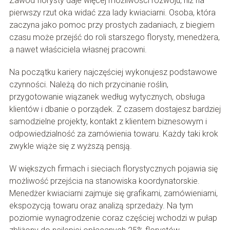
Zawód florysty daje więcej możliwości rozwoju, niż na
pierwszy rzut oka widać zza lady kwiaciarni. Osoba, która
zaczyna jako pomoc przy prostych zadaniach, z biegiem
czasu może przejść do roli starszego florysty, menedżera,
a nawet właściciela własnej pracowni.
Na początku kariery najczęściej wykonujesz podstawowe
czynności. Należą do nich przycinanie roślin,
przygotowanie wiązanek według wytycznych, obsługa
klientów i dbanie o porządek. Z czasem dostajesz bardziej
samodzielne projekty, kontakt z klientem biznesowym i
odpowiedzialność za zamówienia towaru. Każdy taki krok
zwykle wiąże się z wyższą pensją.
W większych firmach i sieciach florystycznych pojawia się
możliwość przejścia na stanowiska koordynatorskie.
Menedżer kwiaciarni zajmuje się grafikami, zamówieniami,
ekspozycją towaru oraz analizą sprzedaży. Na tym
poziomie wynagrodzenie coraz częściej wchodzi w pułap